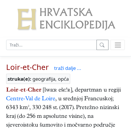
Loir-et-Cher
traži dalje ...
struka(e):
geografija, opća
Loir-et-Cher
[lwa:ʀ ešε:'ʀ], departman u regiji
Centre-Val de Loire
, u srednjoj Francuskoj;
6343 km², 330 248 st. (2017). Pretežno nizinski
kraj (do 256 m apsolutne visine), na
sjeveroistoku šumovito i močvarno područje