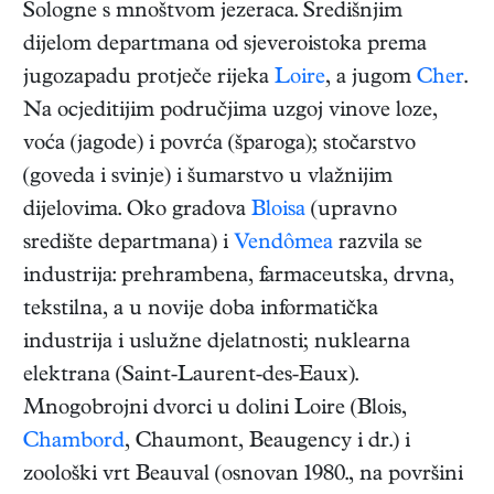
Sologne s mnoštvom jezeraca. Središnjim
dijelom departmana od sjeveroistoka prema
jugozapadu protječe rijeka
Loire
, a jugom
Cher
.
Na ocjeditijim područjima uzgoj vinove loze,
voća (jagode) i povrća (šparoga); stočarstvo
(goveda i svinje) i šumarstvo u vlažnijim
dijelovima. Oko gradova
Bloisa
(upravno
središte departmana) i
Vendômea
razvila se
industrija: prehrambena, farmaceutska, drvna,
tekstilna, a u novije doba informatička
industrija i uslužne djelatnosti; nuklearna
elektrana (Saint-Laurent-des-Eaux).
Mnogobrojni dvorci u dolini Loire (Blois,
Chambord
, Chaumont, Beaugency i dr.) i
zoološki vrt Beauval (osnovan 1980., na površini