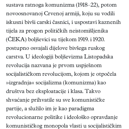
sustava ratnoga komunizma (1918–22), potom
novoosnovanoj Crvenoj armiji, koju su vodili
iskusni bivši carski časnici, i uspostavi kaznenih
tijela za progon političkih neistomišljenika
(ČEKA) boljševici su tijekom 1919. i 1920.
postupno osvajali dijelove bivšega ruskog
carstva. U ideologiji boljševizma Listopadska
revolucija nazvana je prvom uspješnom
socijalističkom revolucijom, kojom je otpočela
»izgradnja« socijalizma (komunizma) kao
društva bez eksploatacije i klasa. Takvo
shvaćanje prihvatile su sve komunističke
partije, a služilo im je kao paradigma
revolucionarne politike i ideološko opravdanje
komunističkog monopola vlasti u socijalističkim