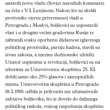
sastavili novu vladu (Sovjet narodnih komesara)
na čelu s V. I. Lenjinom. Nakon što su skršili
protivnike vjerne privremenoj vladi u
Petrogradu i Moskvi, boljševici su uspostavili
vlast i u drugim većim gradovima Rusije te
zabranili svaku oporbenu djelatnost (glavnoga
političkog protivnika, partiju kadeta, stavili su
izvan zakona, a njezine dužnosnike uhitili).
Unatoč uspjesima u revoluciji, boljševici su na
izborima za Ustavotvornu skupštinu 25. XI.
dobili samo oko 25% glasova i zastupničkih
mjesta. Ustavotvorna skupština u Petrogradu
18. I. 1918. odbila je prihvatiti niz ultimativnih
zahtjeva boljševika, što je dovelo do daljnjega
političkog raskola, vojnog raspuštanja skupštine