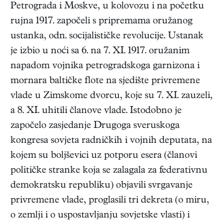
Petrograda i Moskve, u kolovozu i na početku
rujna 1917. započeli s pripremama oružanog
ustanka, odn. socijalističke revolucije. Ustanak
je izbio u noći sa 6. na 7. XI. 1917. oružanim
napadom vojnika petrogradskoga garnizona i
mornara baltičke flote na sjedište privremene
vlade u Zimskome dvorcu, koje su 7. XI. zauzeli,
a 8. XI. uhitili članove vlade. Istodobno je
započelo zasjedanje Drugoga sveruskoga
kongresa sovjeta radničkih i vojnih deputata, na
kojem su boljševici uz potporu esera (članovi
političke stranke koja se zalagala za federativnu
demokratsku republiku) objavili svrgavanje
privremene vlade, proglasili tri dekreta (o miru,
o zemlji i o uspostavljanju sovjetske vlasti) i