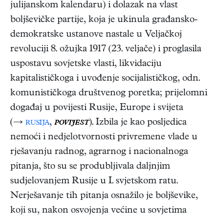
julijanskom kalendaru) i dolazak na vlast
boljševičke partije, koja je ukinula građansko-
demokratske ustanove nastale u Veljačkoj
revoluciji 8. ožujka 1917 (23. veljače) i proglasila
uspostavu sovjetske vlasti, likvidaciju
kapitalističkoga i uvođenje socijalističkog, odn.
komunističkoga društvenog poretka; prijelomni
događaj u povijesti Rusije, Europe i svijeta
(→
rusija
,
povijest
). Izbila je kao posljedica
nemoći i nedjelotvornosti privremene vlade u
rješavanju radnog, agrarnog i nacionalnoga
pitanja, što su se produbljivala daljnjim
sudjelovanjem Rusije u I. svjetskom ratu.
Nerješavanje tih pitanja osnažilo je boljševike,
koji su, nakon osvojenja većine u sovjetima