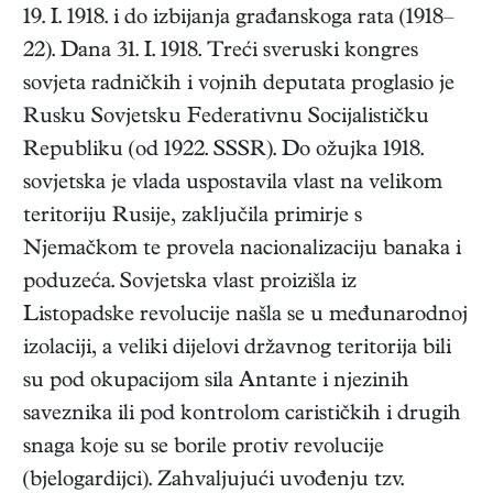
19. I. 1918. i do izbijanja građanskoga rata (1918–
22). Dana 31. I. 1918. Treći sveruski kongres
sovjeta radničkih i vojnih deputata proglasio je
Rusku Sovjetsku Federativnu Socijalističku
Republiku (od 1922. SSSR). Do ožujka 1918.
sovjetska je vlada uspostavila vlast na velikom
teritoriju Rusije, zaključila primirje s
Njemačkom te provela nacionalizaciju banaka i
poduzeća. Sovjetska vlast proizišla iz
Listopadske revolucije našla se u međunarodnoj
izolaciji, a veliki dijelovi državnog teritorija bili
su pod okupacijom sila Antante i njezinih
saveznika ili pod kontrolom carističkih i drugih
snaga koje su se borile protiv revolucije
(bjelogardijci). Zahvaljujući uvođenju tzv.