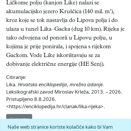
Ličkome polju (kanjon Like) nalazi se
akumulacijsko jezero Kruščica (140 mil. m³),
kroz koje se tok nastavlja do Lipova polja i do
ulaza u tunel Lika–Gacka (dug 10 km). Rijeka je
tako odvojena od ponorâ u Lipovu polju, u
kojima je prije ponirala, i spojena s rijekom
Gackom. Vode Like iskorištavaju se za
dobivanje električne energije (HE Senj).
Citiranje:
Lika.
Hrvatska enciklopedija
,
mrežno izdanje.
Leksikografski zavod Miroslav Krleža, 2013. – 2026.
Pristupljeno 8.8.2026.
<https://enciklopedija.hr/clanak/lika-rijeka>.
Komentar
Naše web stranice koriste kolačiće kako bi Vam