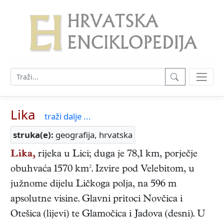
Lika
traži dalje ...
struka(e):
geografija, hrvatska
Lika,
rijeka u Lici; duga je 78,1 km, porječje
obuhvaća 1570 km². Izvire pod Velebitom, u
južnome dijelu Ličkoga polja, na 596 m
apsolutne visine. Glavni pritoci Novčica i
Otešica (lijevi) te Glamočica i Jadova (desni). U