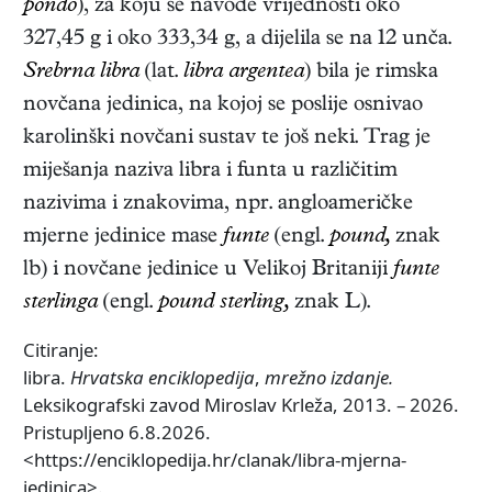
pondo
), za koju se navode vrijednosti oko
327,45 g i oko 333,34 g, a dijelila se na 12 unča.
Srebrna libra
(lat.
libra argentea
) bila je rimska
novčana jedinica, na kojoj se poslije osnivao
karolinški novčani sustav te još neki. Trag je
miješanja naziva libra i funta u različitim
nazivima i znakovima, npr. angloameričke
mjerne jedinice mase
funte
(engl.
pound,
znak
lb) i novčane jedinice u Velikoj Britaniji
funte
sterlinga
(engl.
pound sterling,
znak L).
Citiranje:
libra.
Hrvatska enciklopedija
,
mrežno izdanje.
Leksikografski zavod Miroslav Krleža, 2013. – 2026.
Pristupljeno 6.8.2026.
<https://enciklopedija.hr/clanak/libra-mjerna-
jedinica>.