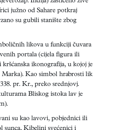
jeverozap. Indija) zaštićeno žive
 Africi južno od Sahare potkraj
rzano su gubili stanište zbog
mboličnih likova u funkciji čuvara
nih portala (cijela figura ili
 kršćanska ikonografija, u kojoj je
a Marka). Kao simbol hrabrosti lik
38. pr. Kr., preko srednjovj.
lturama Bliskog istoka lav je
om).
ani su kao lavovi, pobjednici ili
l sunca, Kibelini svećenici i