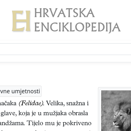
kovne umjetnosti
 mačaka
(Felidae)
. Velika, snažna i
 glave, koja je u mužjaka obrasla
pandžama. Tijelo mu je pokriveno