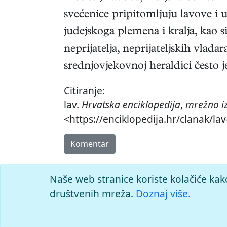
svećenice pripitomljuju lavove i u
judejskoga plemena i kralja, kao s
neprijatelja, neprijateljskih vlada
srednjovjekovnoj heraldici često 
Citiranje:
lav.
Hrvatska enciklopedija
,
mrežno i
<https://enciklopedija.hr/clanak/lav-
Komentar
Naše web stranice koriste kolačiće kak
društvenih mreža.
Doznaj više.