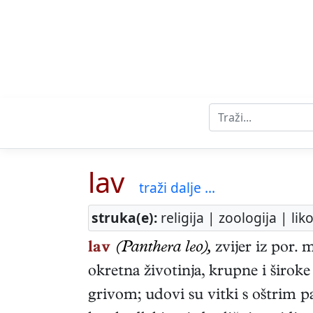
lav
traži dalje ...
struka(e):
religija | zoologija | li
lav
(Panthera leo),
zvijer iz por.
okretna životinja, krupne i široke
grivom; udovi su vitki s oštrim 