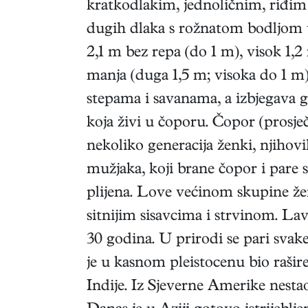
kratkodlakim, jednoličnim, riđim
dugih dlaka s rožnatom bodljom u
2,1 m bez repa (do 1 m), visok 1,2
manja (duga 1,5 m; visoka do 1 m) 
stepama i savanama, a izbjegava 
koja živi u čoporu. Čopor (prosječ
nekoliko generacija ženki, njiho
mužjaka, koji brane čopor i pare 
plijena. Love većinom skupine ženk
sitnijim sisavcima i strvinom. Lav
30 godina. U prirodi se pari svak
je u kasnom pleistocenu bio rašir
Indije. Iz Sjeverne Amerike nestao 