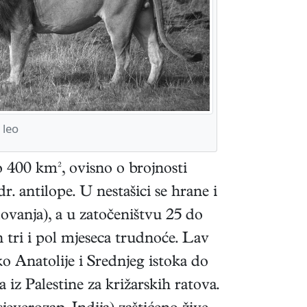
 leo
o 400 km², ovisno o brojnosti
r. antilope. U nestašici se hrane i
lovanja), a u zatočeništvu 25 do
 tri i pol mjeseca trudnoće. Lav
o Anatolije i Srednjeg istoka do
 iz Palestine za križarskih ratova.