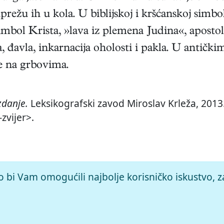
prežu ih u kola. U biblijskoj i kršćanskoj simbol
imbol Krista, »lava iz plemena Judina«, apostola
ra, đavla, inkarnacija oholosti i pakla. U antički
je na grbovima.
zdanje.
Leksikografski zavod Miroslav Krleža, 2013.
zvijer>.
o bi Vam omogućili najbolje korisničko iskustvo, z
© 2026.
Leksikografski zavod
Miroslav Krleža