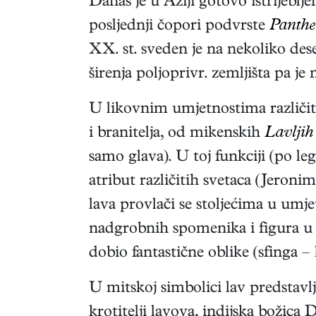
Danas je u Aziji gotovo istrijeblj
posljednji čopori podvrste
Panther
XX. st. sveden je na nekoliko dese
širenja poljoprivr. zemljišta pa j
U likovnim umjetnostima različiti
i branitelja, od mikenskih
Lavljih
samo glava). U toj funkciji (po leg
atribut različitih svetaca (Jeroni
lava provlači se stoljećima u umje
nadgrobnih spomenika i figura u 
dobio fantastične oblike (sfinga – 
U mitskoj simbolici lav predstavlja
krotitelji lavova, indijska božica