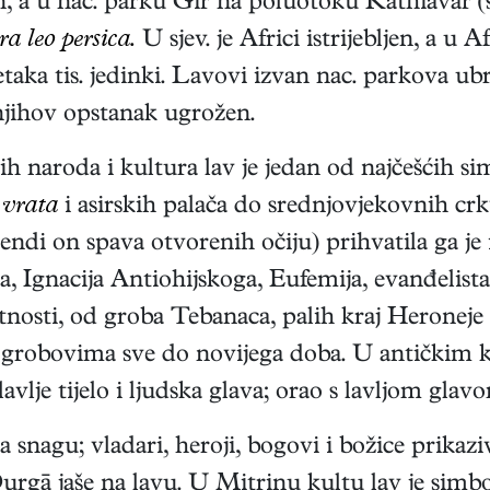
en, a u nac. parku Gir na poluotoku Kathiavar (s
a leo persica.
U sjev. je Africi istrijebljen, a u
taka tis. jedinki. Lavovi izvan nac. parkova ub
e njihov opstanak ugrožen.
h naroda i kultura lav je jedan od najčešćih si
 vrata
i asirskih palača do srednjovjekovnih crkve
endi on spava otvorenih očiju) prihvatila ga je i
ma, Ignacija Antiohijskoga, Eufemija, evanđelist
tnosti, od groba Tebanaca, palih kraj Heroneje 3
grobovima sve do novijega doba. U antičkim ku
lavlje tijelo i ljudska glava; orao s lavljom glav
 snagu; vladari, heroji, bogovi i božice prikaziv
 Durgā jaše na lavu. U Mitrinu kultu lav je simbo