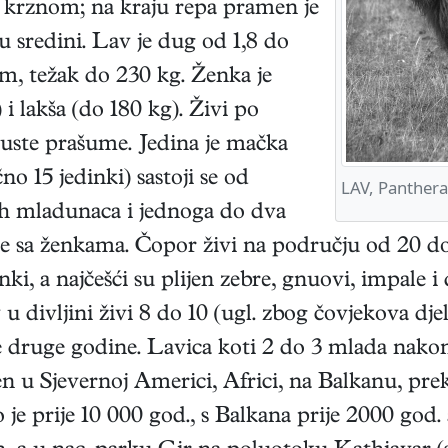
 krznom; na kraju repa pramen je
 sredini. Lav je dug od 1,8 do
 m, težak do 230 kg. Ženka je
i lakša (do 180 kg). Živi po
guste prašume. Jedina je mačka
no 15 jedinki) sastoji se od
LAV, Panthera
vih mladunaca i jednoga do dva
se sa ženkama. Čopor živi na području od 20 d
i, a najčešći su plijen zebre, gnuovi, impale i d
 u divljini živi 8 do 10 (ugl. zbog čovjekova dje
e druge godine. Lavica koti 2 do 3 mlada nakon
en u Sjevernoj Americi, Africi, na Balkanu, prek
je prije 10 000 god., s Balkana prije 2000 god. a