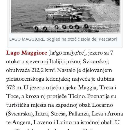
LAGO MAGGIORE, pogled na otočić Isola dei Pescatori
Lago Maggiore
[la:'go ma:ọ:'re], jezero sa 7
otoka u sjevernoj Italiji i južnoj Švicarskoj;
obuhvaća 212,2 km². Nastalo je djelovanjem
pleistocenskoga ledenjaka; najveća je dubina
372 m. U jezero utječu rijeke Maggia, Tresa i
Toce, a kroza nj protječe Ticino. Poznatija su
turistička mjesta na zapadnoj obali Locarno
(Švicarska), Intra, Stresa, Pallanza, Lesa i Arona
te Angera, Laveno i Luino na istočnoj obali. U