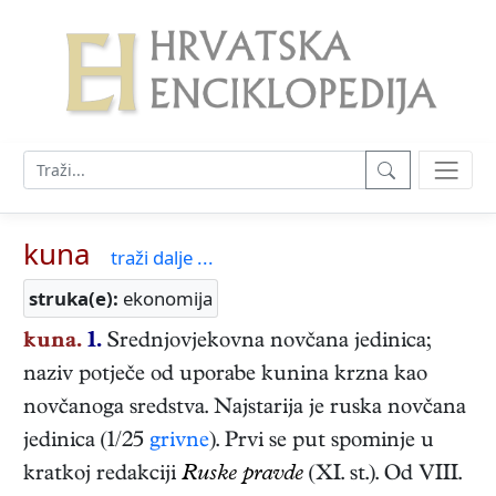
kuna
traži dalje ...
struka(e):
ekonomija
kuna.
1.
Srednjovjekovna novčana jedinica;
naziv potječe od uporabe kunina krzna kao
novčanoga sredstva. Najstarija je ruska novčana
jedinica (1/25
grivne
). Prvi se put spominje u
kratkoj redakciji
Ruske pravde
(XI. st.). Od VIII.