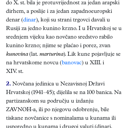
do X. st. bila je protuvrijednost za jedan arapski
dirhem, a poslije i za jedan zapadnoeuropski
denar (
dinar
), koji su strani trgovci davali u
Rusiji za jedno kunino krzno. I u Hrvatskoj se u
srednjem vijeku kao novčano sredstvo rabilo
kunino krzno; njime se plaćao i porez, zvan
kunovina
(lat.
marturina
). Lik kune pojavljuje se
na hrvatskome novcu (
banovac
) u XIII. i
XIV. st.
2.
Novčana jedinica u Nezavisnoj Državi
Hrvatskoj (1941–45); dijelila se na 100 banica. Na
partizanskom su području u izdanju
ZAVNOH-a, ili po njegovu odobrenju, bile
tiskane novčanice s nominalama u kunama ili
usporedno u kunama i drugoj valuti (dinari,