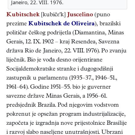
Janeiro, 22. VIII. 1976.
Kubitschek
[kubičε'k]
Juscelino
(puno
prezime
Kubitschek de Oliveira
),
brazilski
političar
češkog podrijetla
(
Diamantina, Minas
Gerais
,
12. IX. 1902
–
kraj Resendea, Savezna
država Rio de Janeiro
,
22. VIII. 1976
). Po zvanju
liječnik. Bio je vođa desno orijentirane
Socijaldemokratske stranke i dugogodišnji
zastupnik u parlamentu (1935–37., 1946–51.,
1961–64). Godine 1951–55. bio je guverner
savezne države Minas Gerais, a 1956–61.
predsjednik Brazila. Pod njegovim vodstvom
pokrenut je opsežan program industrijalizacije,
započeta je izgradnja nove prijestolnice Brasílije
i razvoj slabo naseljene unutrašnjosti. Ubrzani