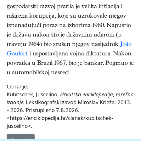
gospodarski razvoj pratila je velika inflacija i
raširena korupcija, koje su uzrokovale njegov
iznenađujući poraz na izborima 1960. Napustio
je državu nakon što je državnim udarom (u
travnju 1964) bio srušen njegov nasljednik
João
Goulart
i uspostavljena vojna diktatura. Nakon
povratka u Brazil 1967. bio je bankar. Poginuo je
u automobilskoj nesreći.
Citiranje:
Kubitschek, Juscelino.
Hrvatska enciklopedija
,
mrežno
izdanje.
Leksikografski zavod Miroslav Krleža, 2013.
– 2026. Pristupljeno 7.8.2026.
<https://enciklopedija.hr/clanak/kubitschek-
juscelino>.
Komentar