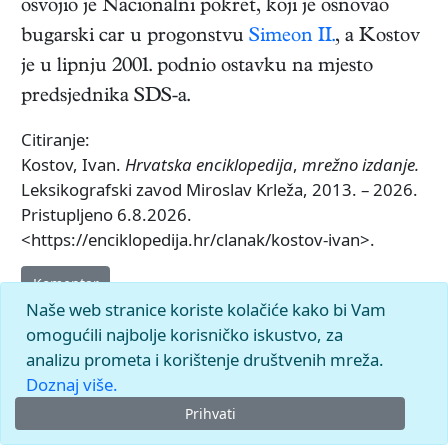
osvojio je Nacionalni pokret, koji je osnovao
bugarski car u progonstvu
Simeon II.
, a Kostov
je u lipnju 2001. podnio ostavku na mjesto
predsjednika SDS-a.
Citiranje:
Kostov, Ivan.
Hrvatska enciklopedija
,
mrežno izdanje.
Leksikografski zavod Miroslav Krleža, 2013. – 2026.
Pristupljeno 6.8.2026.
<https://enciklopedija.hr/clanak/kostov-ivan>.
Komentar
Naše web stranice koriste kolačiće kako bi Vam
omogućili najbolje korisničko iskustvo, za
analizu prometa i korištenje društvenih mreža.
Doznaj više.
Prihvati
© 2026.
Leksikografski zavod
Miroslav Krleža