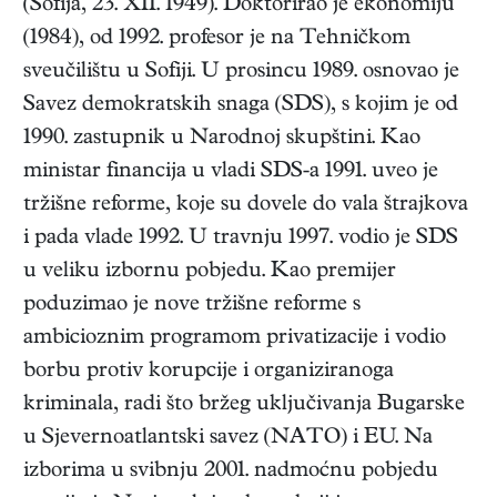
(
Sofija
,
23. XII. 1949
). Doktorirao je ekonomiju
(1984), od 1992. profesor je na Tehničkom
sveučilištu u Sofiji. U prosincu 1989. osnovao je
Savez demokratskih snaga (SDS), s kojim je od
1990. zastupnik u Narodnoj skupštini. Kao
ministar financija u vladi SDS-a 1991. uveo je
tržišne reforme, koje su dovele do vala štrajkova
i pada vlade 1992. U travnju 1997. vodio je SDS
u veliku izbornu pobjedu. Kao premijer
poduzimao je nove tržišne reforme s
ambicioznim programom privatizacije i vodio
borbu protiv korupcije i organiziranoga
kriminala, radi što bržeg uključivanja Bugarske
u Sjevernoatlantski savez (NATO) i EU. Na
izborima u svibnju 2001. nadmoćnu pobjedu