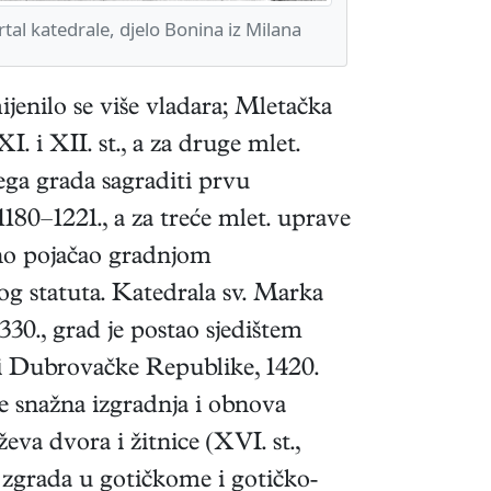
al katedrale, djelo Bonina iz Milana
jenilo se više vladara; Mletačka
 i XII. st., a za druge mlet.
ega grada sagraditi prvu
80–1221., a za treće mlet. uprave
tno pojačao gradnjom
kog statuta. Katedrala sv. Marka
330., grad je postao sjedištem
 i Dubrovačke Republike, 1420.
je snažna izgradnja i obnova
eva dvora i žitnice (XVI. st.,
 zgrada u gotičkome i gotičko-