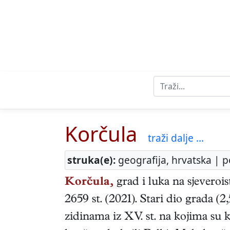
Korčula
traži dalje ...
struka(e):
geografija, hrvatska | p
Korčula,
grad i luka na sjeveroi
2659 st. (2021). Stari dio grada (
zidinama iz XV. st. na kojima su ku