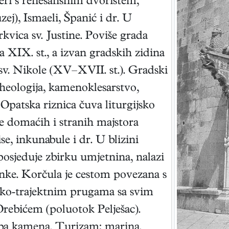
eri s renesansnim dvorištem,
zej), Ismaeli, Španić i dr. U
rkvica sv. Justine. Poviše grada
XIX. st., a izvan gradskih zidina
v. Nikole (XV–XVII. st.). Gradski
heologija, kamenoklesarstvo,
Opatska riznica čuva liturgijsko
ke domaćih i stranih majstora
e, inkunabule i dr. U blizini
osjeduje zbirku umjetnina, nalazi
anke. Korčula je cestom povezana s
sko-trajektnim prugama sa svim
rebićem (poluotok Pelješac).
dba kamena. Turizam; marina.