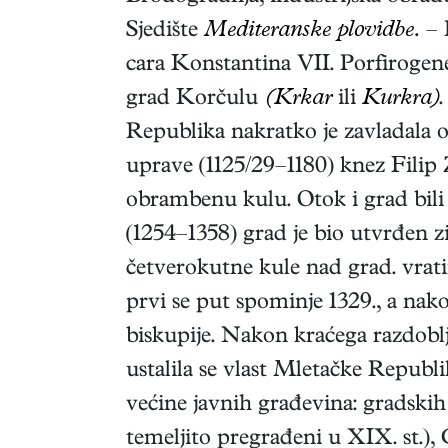
Sjedište
Mediteranske plovidbe.
– 
cara Konstantina VII. Porfirogeneta
grad Korčulu
(Krkar
ili
Kurkra)
Republika nakratko je zavladala o
uprave (1125/29–1180) knez Filip 
obrambenu kulu. Otok i grad bili 
(1254–1358) grad je bio utvrđen 
četverokutne kule nad grad. vratim
prvi se put spominje 1329., a nako
biskupije. Nakon kraćega razdobl
ustalila se vlast Mletačke Republi
većine javnih građevina: gradskih 
temeljito pregrađeni u XIX. st.)