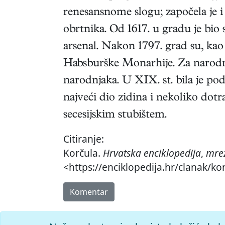
renesansnome slogu; započela je i
obrtnika. Od 1617. u gradu je bio
arsenal. Nakon 1797. grad su, kao i 
Habsburške Monarhije. Za narodno
narodnjaka. U XIX. st. bila je po
najveći dio zidina i nekoliko dotr
secesijskim stubištem.
Citiranje:
Korčula.
Hrvatska enciklopedija
,
mrež
<https://enciklopedija.hr/clanak/ko
Komentar