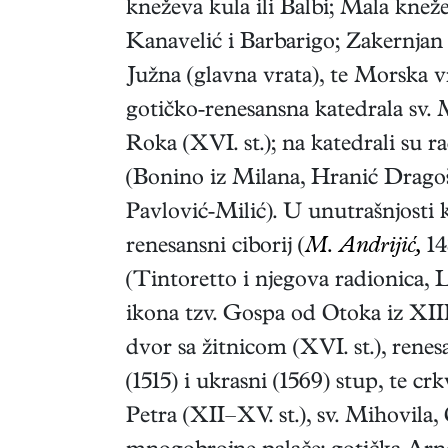
kneževa kula ili Balbi; Mala knež
Kanavelić i Barbarigo; Zakernjan 
Južna (glavna vrata), te Morska v
gotičko-renesansna katedrala sv. 
Roka (XVI. st.); na katedrali su ra
(Bonino iz Milana, Hranić Dragoše
Pavlović-Milić). U unutrašnjosti k
renesansni ciborij (
M. Andrijić,
14
(Tintoretto i njegova radionica, L.
ikona tzv. Gospa od Otoka iz XIII
dvor sa žitnicom (XVI. st.), renes
(1515) i ukrasni (1569) stup, te crk
Petra (XII–XV. st.), sv. Mihovila,