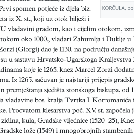
KORČULA, port
Prvi spomen potječe iz djela biz.
 iz X. st., koji uz otok bilježi i
. U vladavini gradom, kao i cijelim otokom, izmi
tokom oko 1000., vladari Zahumlja i Duklje u XI.
Zorzi (Giorgi) dao je 1130. na području današnj
su u sastavu Hrvatsko-Ugarskoga Kraljevstva 11
zidinama koje je 1265. knez Marcel Zorzi doda
a. Iz 1265. sačuvan je najstariji prijepis grads
n premještanja sjedišta stonskoga biskupa, od 1
ja vladavine bos. kralja Tvrtka I. Kotromanića
ke. Procvatom klesarstva poč. XV. st. započela 
zidina, kula, Gradske vijećnice (1520–25), Knež
, Gradske lože (1549) i mnogobrojnih stambenih