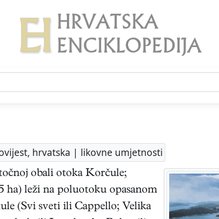
ovijest, hrvatska | likovne umjetnosti
stočnoj obali otoka Korčule;
2,5 ha) leži na poluotoku opasanom
le (Svi sveti ili Cappello; Velika