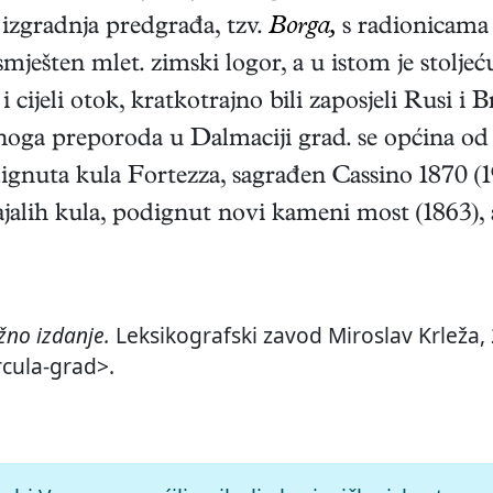
 izgradnja predgrađa, tzv.
Borga,
s radionicama 
 smješten mlet. zimski logor, a u istom je stol
cijeli otok, kratkotrajno bili zaposjeli Rusi i Br
ga preporoda u Dalmaciji grad. se općina od 
dignuta kula Fortezza, sagrađen Cassino 1870 (1
ajalih kula, podignut novi kameni most (1863), 
no izdanje.
Leksikografski zavod Miroslav Krleža, 
rcula-grad>.