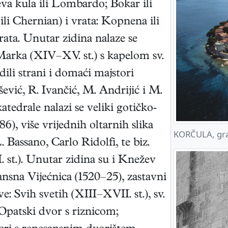
eva kula ili Lombardo; Bokar ili
ili Chernian) i vrata: Kopnena ili
rata. Unutar zidina nalaze se
Marka (XIV–XV. st.) s kapelom sv.
dili strani i domaći majstori
vić, R. Ivančić, M. Andrijić i M.
atedrale nalazi se veliki gotičko-
86), više vrijednih oltarnih slika
KORČULA, gr
 Bassano, Carlo Ridolfi, te biz.
. st.). Unutar zidina su i Knežev
ansna Vijećnica (1520–25), zastavni
ve: Svih svetih (XIII–XVII. st.), sv.
 Opatski dvor s riznicom;