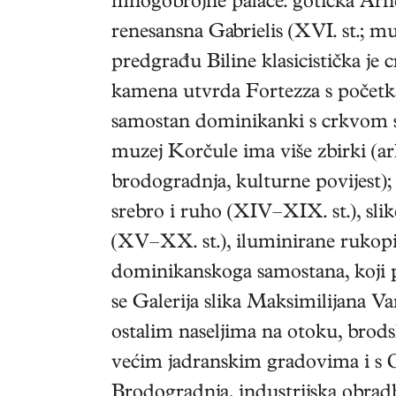
mnogobrojne palače: gotička Arn
renesansna Gabrielis (XVI. st.; mu
predgrađu Biline klasicistička je c
kamena utvrda Fortezza s početka 
samostan dominikanki s crkvom s
muzej Korčule ima više zbirki (ar
brodogradnja, kulturne povijest); 
srebro i ruho (XIV–XIX. st.), sli
(XV–XX. st.), iluminirane rukopis
dominikanskoga samostana, koji p
se Galerija slika Maksimilijana V
ostalim naseljima na otoku, brod
većim jadranskim gradovima i s O
Brodogradnja, industrijska obra