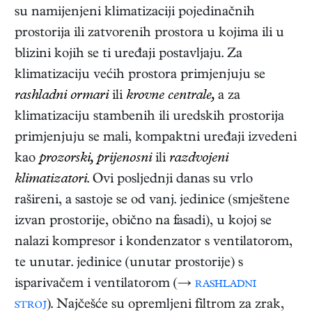
su namijenjeni klimatizaciji pojedinačnih
prostorija ili zatvorenih prostora u kojima ili u
blizini kojih se ti uređaji postavljaju. Za
klimatizaciju većih prostora primjenjuju se
rashladni ormari
ili
krovne centrale,
a za
klimatizaciju stambenih ili uredskih prostorija
primjenjuju se mali, kompaktni uređaji izvedeni
kao
prozorski, prijenosni
ili
razdvojeni
klimatizatori
. Ovi posljednji danas su vrlo
rašireni, a sastoje se od vanj. jedinice (smještene
izvan prostorije, obično na fasadi), u kojoj se
nalazi kompresor i kondenzator s ventilatorom,
te unutar. jedinice (unutar prostorije) s
isparivačem i ventilatorom (→
rashladni
stroj
). Najčešće su opremljeni filtrom za zrak,