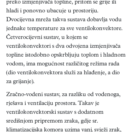
preko izmjenjivača topline, pritom se grije ili
hladi i ponovno ubacuje u prostoriju.
Dvocijevna mreža takva sustava dobavlja vodu
jednake temperature za sve ventilokonvektore.
Četverocijevni sustav, u kojem se
ventilokonvektori s dva odvojena izmjenjivača
topline istodobno opskrbljuju toplom i hladnom
vodom, ima mogućnost različitog režima rada
(dio ventilokonvektora služi za hlađenje, a dio
za grijanje).
Zračno-vodeni sustav, za razliku od vodenoga,
rješava i ventilaciju prostora. Takav je
ventilokonvektorski sustav s dodatnom
središnjom pripremom zraka, gdje sr.
klimatizacijska komora uzima vanj. svježi zrak,