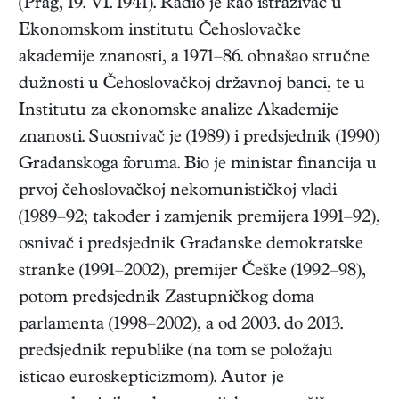
(
Prag
,
19. VI. 1941
). Radio je kao istraživač u
Ekonomskom institutu Čehoslovačke
akademije znanosti, a 1971–86. obnašao stručne
dužnosti u Čehoslovačkoj državnoj banci, te u
Institutu za ekonomske analize Akademije
znanosti. Suosnivač je (1989) i predsjednik (1990)
Građanskoga foruma. Bio je ministar financija u
prvoj čehoslovačkoj nekomunističkoj vladi
(1989–92; također i zamjenik premijera 1991–92),
osnivač i predsjednik Građanske demokratske
stranke (1991–2002), premijer Češke (1992–98),
potom predsjednik Zastupničkog doma
parlamenta (1998–2002), a od 2003. do 2013.
predsjednik republike (na tom se položaju
isticao euroskepticizmom). Autor je