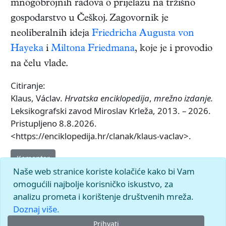
mnogobrojnih radova o prijelazu na tržišno
gospodarstvo u Češkoj. Zagovornik je
neoliberalnih ideja
Friedricha Augusta von
Hayeka
i
Miltona Friedmana
, koje je i provodio
na čelu vlade.
Citiranje:
Klaus, Václav.
Hrvatska enciklopedija
,
mrežno izdanje.
Leksikografski zavod Miroslav Krleža, 2013. – 2026.
Pristupljeno 8.8.2026.
<https://enciklopedija.hr/clanak/klaus-vaclav>.
Komentar
Naše web stranice koriste kolačiće kako bi Vam
omogućili najbolje korisničko iskustvo, za
analizu prometa i korištenje društvenih mreža.
Doznaj više.
Prihvati