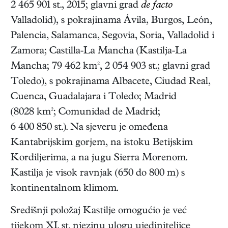
2 465 901 st., 2015; glavni grad
de facto
Valladolid), s pokrajinama Ávila, Burgos, León,
Palencia, Salamanca, Segovia, Soria, Valladolid i
Zamora; Castilla-La Mancha (Kastilja-La
Mancha; 79 462 km², 2 054 903 st.; glavni grad
Toledo), s pokrajinama Albacete, Ciudad Real,
Cuenca, Guadalajara i Toledo; Madrid
(8028 km²; Comunidad de Madrid;
6 400 850 st.). Na sjeveru je omeđena
Kantabrijskim gorjem, na istoku Betijskim
Kordiljerima, a na jugu Sierra Morenom.
Kastilja je visok ravnjak (650 do 800 m) s
kontinentalnom klimom.
Središnji položaj Kastilje omogućio je već
tijekom XI. st. njezinu ulogu ujediniteljice