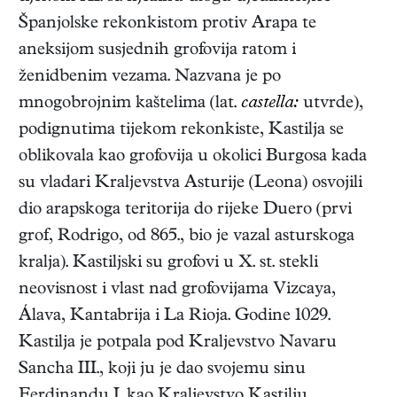
Španjolske rekonkistom protiv Arapa te
aneksijom susjednih grofovija ratom i
ženidbenim vezama. Nazvana je po
mnogobrojnim kaštelima (lat.
castella:
utvrde),
podignutima tijekom rekonkiste, Kastilja se
oblikovala kao grofovija u okolici Burgosa kada
su vladari Kraljevstva Asturije (Leona) osvojili
dio arapskoga teritorija do rijeke Duero (prvi
grof, Rodrigo, od 865., bio je vazal asturskoga
kralja). Kastiljski su grofovi u X. st. stekli
neovisnost i vlast nad grofovijama Vizcaya,
Álava, Kantabrija i La Rioja. Godine 1029.
Kastilja je potpala pod Kraljevstvo Navaru
Sancha III., koji ju je dao svojemu sinu
Ferdinandu I. kao Kraljevstvo Kastilju.