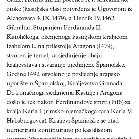
Cádiz, Henrik III. na početku XV. st. Kanarske
otoke (kastiljska vlast potvrđena je Ugovorom iz
Alcáçovasa 4. IX. 1479), a Henrik IV. 1462.
Gibraltar. Stupanjem Ferdinanda II.
Katoličkoga, oženjenoga kastiljskom kraljicom
Izabelom I., na prijestolje Aragona (1479),
stvoren je temelj za sjedinjenje obaju
kraljevstava i stvaranje ujedinjene Španjolske.
Godine 1492. osvojeno je posljednje arapsko
uporište u Španjolskoj, Kraljevstvo Granada.
Do konačnoga sjedinjenja Kastilje i Aragona
došlo je tek nakon Ferdinandove smrti (1516) za
kralja Karla I. (rimsko-njemačkoga cara Karla V.
Habsburgovca). Kraljevi Španjolske se otad
numeriraju kontinuirano po kastiljskom