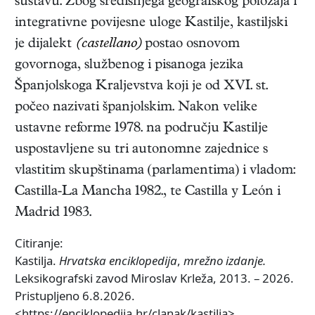
sustavu. Zbog središnjega geografskog položaja i
integrativne povijesne uloge Kastilje, kastiljski
je dijalekt
(castellano)
postao osnovom
govornoga, službenog i pisanoga jezika
Španjolskoga Kraljevstva koji je od XVI. st.
počeo nazivati španjolskim. Nakon velike
ustavne reforme 1978. na području Kastilje
uspostavljene su tri autonomne zajednice s
vlastitim skupštinama (parlamentima) i vladom:
Castilla-La Mancha 1982., te Castilla y León i
Madrid 1983.
Citiranje:
Kastilja.
Hrvatska enciklopedija
,
mrežno izdanje.
Leksikografski zavod Miroslav Krleža, 2013. – 2026.
Pristupljeno 6.8.2026.
<https://enciklopedija.hr/clanak/kastilja>.