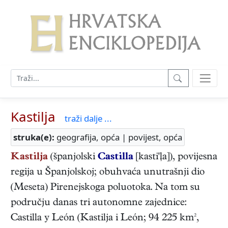
Kastilja
traži dalje ...
struka(e):
geografija, opća | povijest, opća
Kastilja
(španjolski
Castilla
[kasti'ļa]), povijesna
regija u Španjolskoj; obuhvaća unutrašnji dio
(Meseta) Pirenejskoga poluotoka. Na tom su
području danas tri autonomne zajednice:
Castilla y León (Kastilja i León; 94 225 km²,