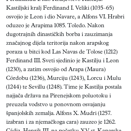
Kastiljski kralj Ferdinand I. Veliki (1035–65)
osvojio je Leon i dio Navare, a Alfons VI. Hrabri
oduzeo je Arapima 1085. Toledo. Nakon
dugotrajnih dinastičkih borba i zauzimanja
značajnog dijela teritorija nakon arapskog
poraza u bitci kod Las Navas de Tolose (1212)
Ferdinand III. Sveti sjedinio je Kastilju i Leon
(1230), a zatim osvojio od Arapa (Maura)
Córdobu (1236), Murciju (1243), Lorcu i Mulu
(1244) te Sevillu (1248). Time je Kastilja postala
najjača država na Pirenejskom poluotoku i
preuzela vodstvo u ponovnom osvajanju
španjolskih zemalja. Alfons X. Mudri (1257.
izabran i za njemačkoga cara) zauzeo je 1262.