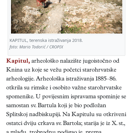
KAPITUL, terenska istraživanja 2018.
foto: Mario Todorić / CROPIX
Kapitul,
arheološko nalazište jugoistočno od
Knina uz koje se vežu početci starohrvatske
arheologije. Arheološka istraživanja 1885–86.
otkrila su rimske i osobito važne starohrvatske
spomenike. U povijesnim ispravama spominje se
samostan sv. Bartula koji je bio podložan
Splitskoj nadbiskupiji. Na Kapitulu su otkriveni
ostatci dviju crkava sv. Bartola; starija je iz X. st.,
a mlađu, trobrodnu podigao je, prema