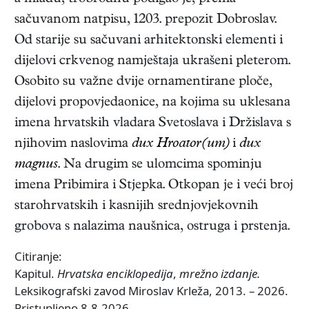
sačuvanom natpisu, 1203. prepozit Dobroslav.
Od starije su sačuvani arhitektonski elementi i
dijelovi crkvenog namještaja ukrašeni pleterom.
Osobito su važne dvije ornamentirane ploče,
dijelovi propovjedaonice, na kojima su uklesana
imena hrvatskih vladara Svetoslava i Držislava s
njihovim naslovima
dux Hroator(um)
i
dux
magnus
. Na drugim se ulomcima spominju
imena Pribimira i Stjepka. Otkopan je i veći broj
starohrvatskih i kasnijih srednjovjekovnih
grobova s nalazima naušnica, ostruga i prstenja.
Citiranje:
Kapitul.
Hrvatska enciklopedija
,
mrežno izdanje.
Leksikografski zavod Miroslav Krleža, 2013. – 2026.
Pristupljeno 8.8.2026.