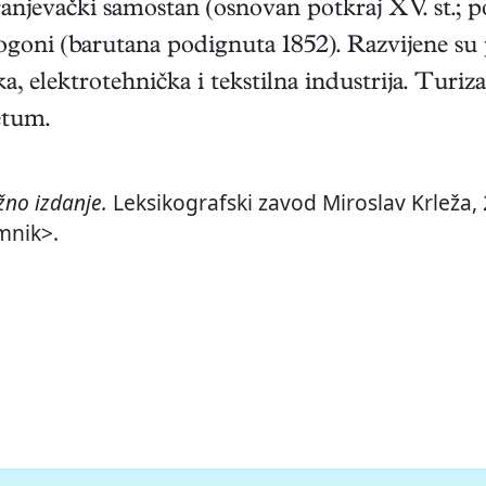
njevački samostan (osnovan potkraj XV. st.; po
 pogoni (barutana podignuta 1852). Razvijene su
a, elektrotehnička i tekstilna industrija. Tu
etum.
no izdanje.
Leksikografski zavod Miroslav Krleža, 
mnik>.