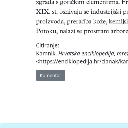
zgrada s gotičkim elementima. Fra
XIX. st. osnivaju se industrijski
proizvoda, preradba kože, kemijsk
Potoku, nalazi se prostrani arbor
Citiranje:
Kamnik.
Hrvatska enciklopedija
,
mrež
<https://enciklopedija.hr/clanak/ka
Komentar