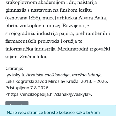
zrakoplovnom akademijom i dr.; najstarija
gimnazija s nastavom na finskom jeziku
(osnovana 1858), muzej arhitekta Alvara Aalta,
obrta, zrakoplovni muzej. Razvijena je
strojogradnja, industrija papira, prehrambenih i
farmaceutskih proizvoda i oružja te
informatička industrija. Međunarodni trgovački
sajam. Zračna luka.
Citiranje:
Jyväskylä.
Hrvatska enciklopedija
,
mrežno izdanje.
Leksikografski zavod Miroslav Krleža, 2013. – 2026.
Pristupljeno 7.8.2026.
<https://enciklopedija.hr/clanak/jyvaskyla>.
Komentar
Naše web stranice koriste kolačiće kako bi Vam