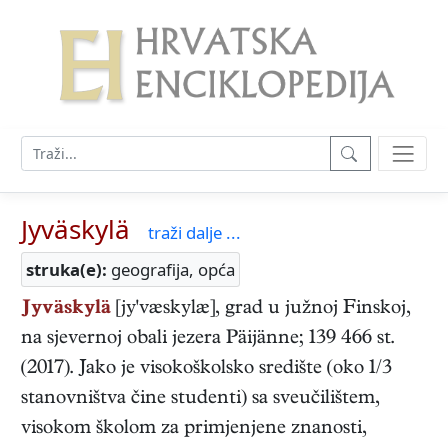
Jyväskylä
traži dalje ...
struka(e):
geografija, opća
Jyväskylä
[jy'væskylæ], grad u južnoj Finskoj,
na sjevernoj obali jezera Päijänne; 139 466 st.
(2017). Jako je visokoškolsko središte (oko 1/3
stanovništva čine studenti) sa sveučilištem,
visokom školom za primjenjene znanosti,