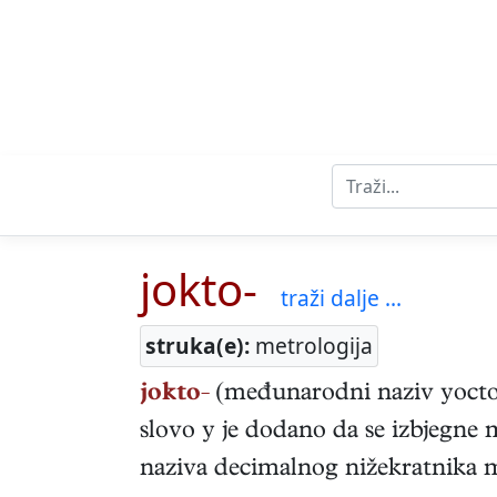
jokto-
traži dalje ...
struka(e):
metrologija
jokto-
(međunarodni naziv yocto-
slovo y je dodano da se izbjegn
naziva decimalnog nižekratnika mj