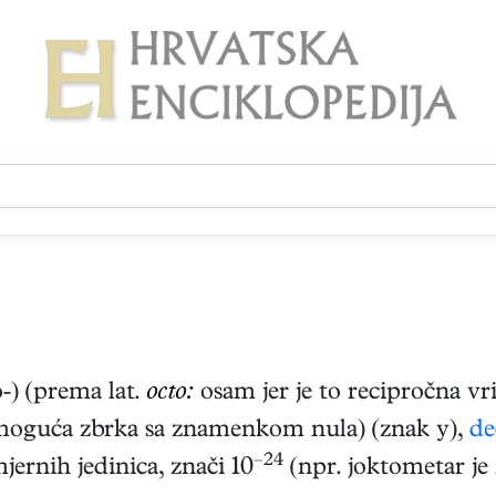
) (prema lat.
octo:
osam jer je to recipročna vr
e moguća zbrka sa znamenkom nula) (znak y),
de
–24
ernih jedinica, znači 10
(npr. joktometar je 