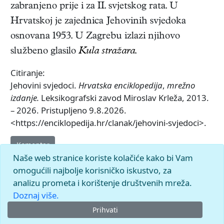
zabranjeno prije i za II. svjetskog rata. U
Hrvatskoj je zajednica Jehovinih svjedoka
osnovana 1953. U Zagrebu izlazi njihovo
službeno glasilo
Kula stražara
.
Citiranje:
Jehovini svjedoci.
Hrvatska enciklopedija
,
mrežno
izdanje.
Leksikografski zavod Miroslav Krleža, 2013.
– 2026. Pristupljeno 9.8.2026.
<https://enciklopedija.hr/clanak/jehovini-svjedoci>.
Komentar
Naše web stranice koriste kolačiće kako bi Vam
omogućili najbolje korisničko iskustvo, za
analizu prometa i korištenje društvenih mreža.
Doznaj više.
Prihvati
© 2026.
Leksikografski zavod
Miroslav Krleža