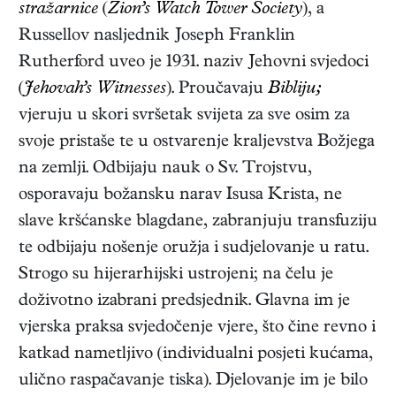
stražarnice
(
Zion’s Watch Tower Society
), a
Russellov nasljednik Joseph Franklin
Rutherford uveo je 1931. naziv Jehovni svjedoci
(
Jehovah’s Witnesses
). Proučavaju
Bibliju;
vjeruju u skori svršetak svijeta za sve osim za
svoje pristaše te u ostvarenje kraljevstva Božjega
na zemlji. Odbijaju nauk o Sv. Trojstvu,
osporavaju božansku narav Isusa Krista, ne
slave kršćanske blagdane, zabranjuju transfuziju
te odbijaju nošenje oružja i sudjelovanje u ratu.
Strogo su hijerarhijski ustrojeni; na čelu je
doživotno izabrani predsjednik. Glavna im je
vjerska praksa svjedočenje vjere, što čine revno i
katkad nametljivo (individualni posjeti kućama,
ulično raspačavanje tiska). Djelovanje im je bilo