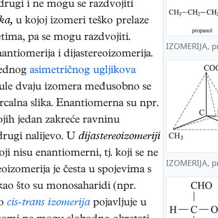
drugi i ne mogu se razdvojiti
ka,
u kojoj izomeri teško prelaze
tima, pa se mogu razdvojiti.
IZOMERIJA, pr
antiomerija i dijastereoizomerija.
jednog
asimetričnog ugljikova
ekule dvaju izomera međusobno se
rcalna slika. Enantiomerna su npr.
ojih jedan zakreće ravninu
 drugi nalijevo. U
dijastereoizomeriji
ji nisu enantiomerni, tj. koji se ne
IZOMERIJA, pr
eoizomerija je česta u spojevima s
 kao što su monosaharidi (npr.
ao
cis-trans izomerija
pojavljuje u