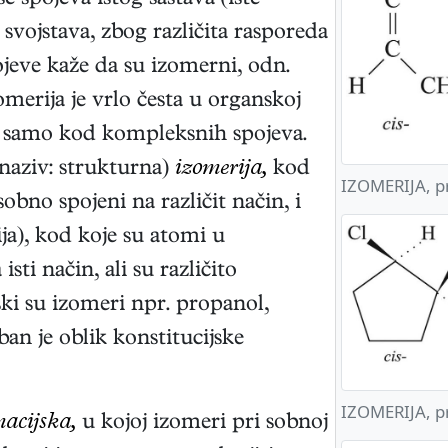
še spojeva istog sastava (iste
 svojstava, zbog različita rasporeda
jeve kaže da su izomerni, odn.
merija je vrlo česta u organskoj
će samo kod kompleksnih spojeva.
i naziv: strukturna)
izomerija,
kod
IZOMERIJA, pr
no spojeni na različit način, i
ja), kod koje su atomi u
ti način, ali su različito
ski su izomeri npr. propanol,
ban je oblik konstitucijske
IZOMERIJA, pr
acijska,
u kojoj izomeri pri sobnoj