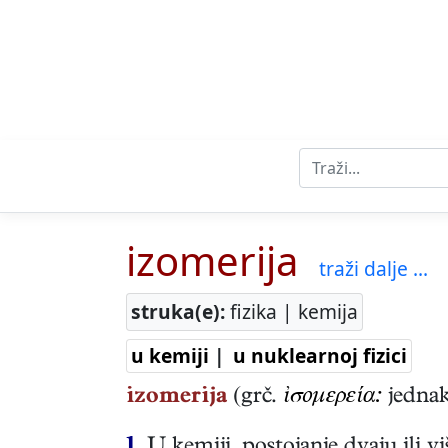
izomerija
traži dalje ...
struka(e):
fizika | kemija
u kemiji
|
u nuklearnoj fizici
izomerija
(grč.
ἰσομερεία:
jednak