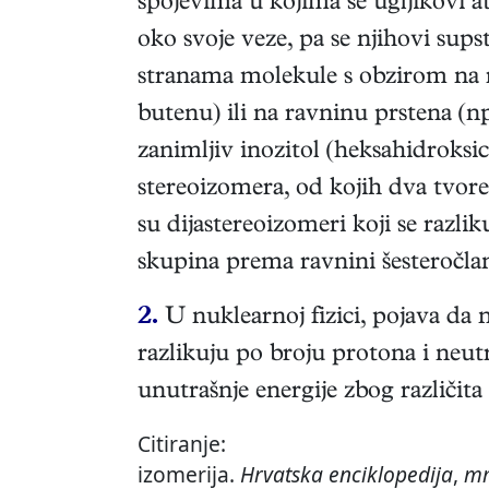
spojevima u kojima se ugljikovi 
oko svoje veze, pa se njihovi sups
stranama molekule s obzirom na r
butenu) ili na ravninu prstena (np
zanimljiv inozitol (heksahidroksic
stereoizomera, od kojih dva tvore
su dijastereoizomeri koji se razli
skupina prema ravnini šesteročla
2.
U nuklearnoj fizici, pojava da 
razlikuju po broju protona i neut
unutrašnje energije zbog različita 
Citiranje:
izomerija.
Hrvatska enciklopedija
,
mr