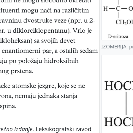
atomi ne mogu slobodno okretati
tituenti mogu naći na različitim
avninu dvostruke veze (npr. u 2-
r. u diklorciklopentanu). Vrlo je
ikloheksan) sa svojih devet
IZOMERIJA, pr
 enantiomerni par, a ostalih sedam
kuju po položaju hidroksilnih
nog prstena.
neke atomske jezgre, koje se ne
rona, nemaju jednaka stanja
spina.
ežno izdanje.
Leksikografski zavod