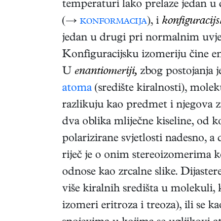
temperaturi lako prelaze jedan u 
(→
konformacija
), i
konfiguracijs
jedan u drugi pri normalnim uvje
Konfiguracijsku izomeriju čine en
U
enantiomeriji,
zbog postojanja 
atoma
(središte kiralnosti), mol
razlikuju kao predmet i njegova z
dva oblika mliječne kiseline, od k
polarizirane svjetlosti nadesno, a
riječ je o onim stereoizomerima ko
odnose kao zrcalne slike. Dijaster
više kiralnih središta u molekuli,
izomeri eritroza i treoza), ili se k