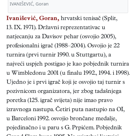
IVANIŠEVIĆ, Goran
Ivanišević, Goran,
hrvatski
tenisač
(
Split
,
13. IX. 1971
). Državni reprezentativac u
natjecanju za Davisov pehar (osvojio 2005),
profesionalni igrač (1988–2004). Osvojio je 22
turnira (prvi turnir 1990. u Stuttgartu), a
najveći uspjeh postigao je kao pobjednik turnira
u Wimbledonu 2001 (u finalu 1992., 1994. i 1998).
Ujedno je i prvi igrač koji je osvojio taj turnir s
pozivnicom organizatora, jer zbog tadašnjega
poretka (125. igrač svijeta) nije imao pravo
izravnoga nastupa. Četiri puta nastupio na OI,
u Barceloni 1992. osvojio brončane medalje,
pojedinačno i u paru s G. Prpićem. Pobjednik