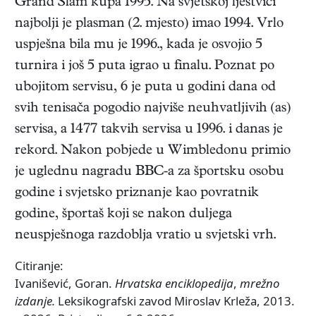
Grand Slam kupa 1995. Na svjetskoj ljestvici
najbolji je plasman (2. mjesto) imao 1994. Vrlo
uspješna bila mu je 1996., kada je osvojio 5
turnira i još 5 puta igrao u finalu. Poznat po
ubojitom servisu, 6 je puta u godini dana od
svih tenisača pogodio najviše neuhvatljivih (as)
servisa, a 1477 takvih servisa u 1996. i danas je
rekord. Nakon pobjede u Wimbledonu primio
je uglednu nagradu BBC-a za športsku osobu
godine i svjetsko priznanje kao povratnik
godine, športaš koji se nakon duljega
neuspješnoga razdoblja vratio u svjetski vrh.
Citiranje:
Ivanišević, Goran.
Hrvatska enciklopedija
,
mrežno
izdanje.
Leksikografski zavod Miroslav Krleža, 2013.