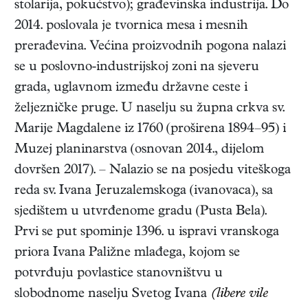
stolarija, pokućstvo); građevinska industrija. Do
2014. poslovala je tvornica mesa i mesnih
prerađevina. Većina proizvodnih pogona nalazi
se u poslovno-industrijskoj zoni na sjeveru
grada, uglavnom između državne ceste i
željezničke pruge. U naselju su župna crkva sv.
Marije Magdalene iz 1760 (proširena 1894–95) i
Muzej planinarstva (osnovan 2014., dijelom
dovršen 2017). – Nalazio se na posjedu viteškoga
reda sv. Ivana Jeruzalemskoga (ivanovaca), sa
sjedištem u utvrđenome gradu (Pusta Bela).
Prvi se put spominje 1396. u ispravi vranskoga
priora Ivana Paližne mlađega, kojom se
potvrđuju povlastice stanovništvu u
slobodnome naselju Svetog Ivana
(libere vile