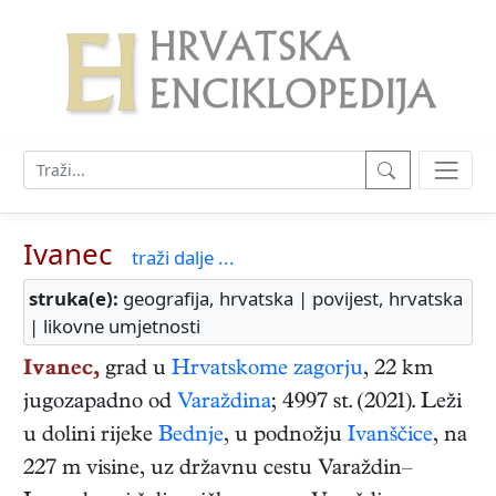
Ivanec
traži dalje ...
struka(e):
geografija, hrvatska | povijest, hrvatska
| likovne umjetnosti
Ivanec,
grad u
Hrvatskome zagorju
, 22 km
jugozapadno od
Varaždina
; 4997 st. (2021). Leži
u dolini rijeke
Bednje
, u podnožju
Ivanščice
, na
227 m visine, uz državnu cestu Varaždin–