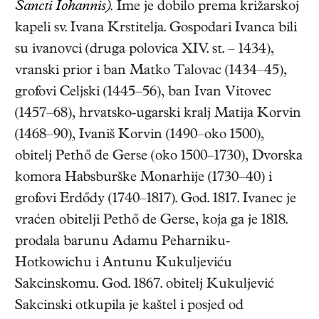
Sancti Iohannis).
Ime je dobilo prema križarskoj
kapeli sv. Ivana Krstitelja. Gospodari Ivanca bili
su ivanovci (druga polovica XIV. st. – 1434),
vranski prior i ban Matko Talovac (1434–45),
grofovi Celjski (1445–56), ban Ivan Vitovec
(1457–68), hrvatsko-ugarski kralj Matija Korvin
(1468–90), Ivaniš Korvin (1490–oko 1500),
obitelj Pethő de Gerse (oko 1500–1730), Dvorska
komora Habsburške Monarhije (1730–40) i
grofovi Erdődy (1740–1817). God. 1817. Ivanec je
vraćen obitelji Pethő de Gerse, koja ga je 1818.
prodala barunu Adamu Peharniku-
Hotkowichu i Antunu Kukuljeviću
Sakcinskomu. God. 1867. obitelj Kukuljević
Sakcinski otkupila je kaštel i posjed od