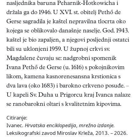
nasljednika baruna Peharnik-Hotkowicha i
držala ga do 1946. U XVI. st. obitelj Pethő de
Gerse sagradila je kaštel nepravilna tlocrta oko
kojega se oblikovalo današnje naselje. God. 1943.
kaštel je bio zapaljen, a njegovi posljednji ostatci
bili su uklonjeni 1959. U župnoj crkvi sv.
Magdalene čuvaju se: nadgrobni spomenik
Ivana Pethő de Gerse (u. 1616) s pokojnikovim
likom, kamena kasnorenesansna krstionica s
dva lava (oko 1683) i barokno crkveno posuđe. –
U kapeli Sv. Duha u Prigorcu kraj Ivanca nalaze
se ranobarokni oltari s kvalitetnim kipovima.
Citiranje:
Ivanec.
Hrvatska enciklopedija
,
mrežno izdanje.
Leksikografski zavod Miroslav Krleža, 2013. – 2026.