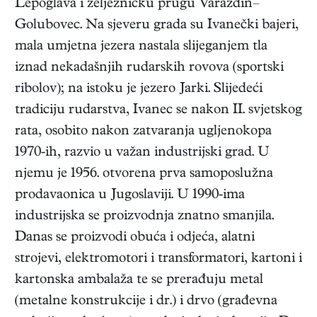
Lepoglava i željezničku prugu Varaždin–
Golubovec. Na sjeveru grada su Ivanečki bajeri,
mala umjetna jezera nastala slijeganjem tla
iznad nekadašnjih rudarskih rovova (sportski
ribolov); na istoku je jezero Jarki. Slijedeći
tradiciju rudarstva, Ivanec se nakon II. svjetskog
rata, osobito nakon zatvaranja ugljenokopa
1970-ih, razvio u važan industrijski grad. U
njemu je 1956. otvorena prva samoposlužna
prodavaonica u Jugoslaviji. U 1990-ima
industrijska se proizvodnja znatno smanjila.
Danas se proizvodi obuća i odjeća, alatni
strojevi, elektromotori i transformatori, kartoni i
kartonska ambalaža te se prerađuju metal
(metalne konstrukcije i dr.) i drvo (građevna