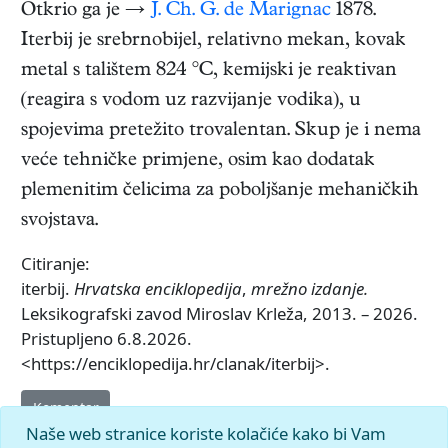
Otkrio ga je →
J. Ch. G. de Marignac
1878.
Iterbij je srebrnobijel, relativno mekan, kovak
metal s talištem 824 °C, kemijski je reaktivan
(reagira s vodom uz razvijanje vodika), u
spojevima pretežito trovalentan. Skup je i nema
veće tehničke primjene, osim kao dodatak
plemenitim čelicima za poboljšanje mehaničkih
svojstava.
Citiranje:
iterbij.
Hrvatska enciklopedija
,
mrežno izdanje.
Leksikografski zavod Miroslav Krleža, 2013. – 2026.
Pristupljeno 6.8.2026.
<https://enciklopedija.hr/clanak/iterbij>.
Komentar
Naše web stranice koriste kolačiće kako bi Vam