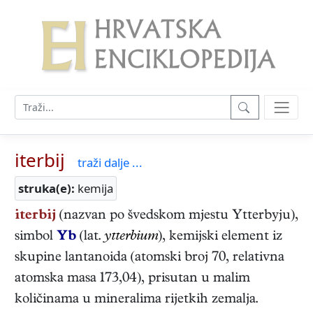
iterbij
traži dalje ...
struka(e):
kemija
iterbij
(nazvan po švedskom mjestu Ytterbyju),
simbol
Yb
(lat.
ytterbium
), kemijski element iz
skupine lantanoida (atomski broj 70, relativna
atomska masa 173,04), prisutan u malim
količinama u mineralima rijetkih zemalja.