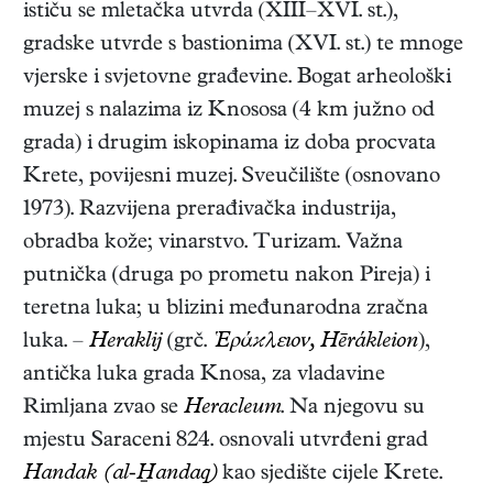
ističu se mletačka utvrda (XIII–XVI. st.),
gradske utvrde s bastionima (XVI. st.) te mnoge
vjerske i svjetovne građevine. Bogat arheološki
muzej s nalazima iz Knososa (4 km južno od
grada) i drugim iskopinama iz doba procvata
Krete, povijesni muzej. Sveučilište (osnovano
1973). Razvijena prerađivačka industrija,
obradba kože; vinarstvo. Turizam. Važna
putnička (druga po prometu nakon Pireja) i
teretna luka; u blizini međunarodna zračna
luka. –
Heraklij
(grč.
Ἑράϰλεıον, Hērákleion
),
antička luka grada Knosa, za vladavine
Rimljana zvao se
Heracleum
. Na njegovu su
mjestu Saraceni 824. osnovali utvrđeni grad
Handak (al-andaq)
kao sjedište cijele Krete.