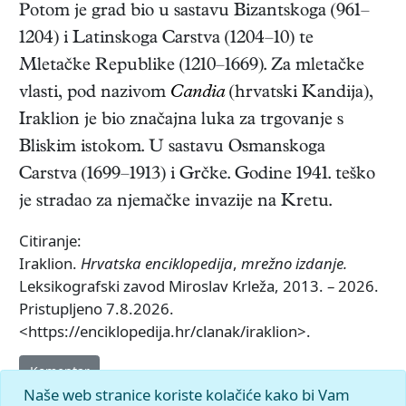
Potom je grad bio u sastavu Bizantskoga (961–
1204) i Latinskoga Carstva (1204–10) te
Mletačke Republike (1210–1669). Za mletačke
vlasti, pod nazivom
Candia
(hrvatski Kandija),
Iraklion je bio značajna luka za trgovanje s
Bliskim istokom. U sastavu Osmanskoga
Carstva (1699–1913) i Grčke. Godine 1941. teško
je stradao za njemačke invazije na Kretu.
Citiranje:
Iraklion.
Hrvatska enciklopedija
,
mrežno izdanje.
Leksikografski zavod Miroslav Krleža, 2013. – 2026.
Pristupljeno 7.8.2026.
<https://enciklopedija.hr/clanak/iraklion>.
Komentar
Naše web stranice koriste kolačiće kako bi Vam