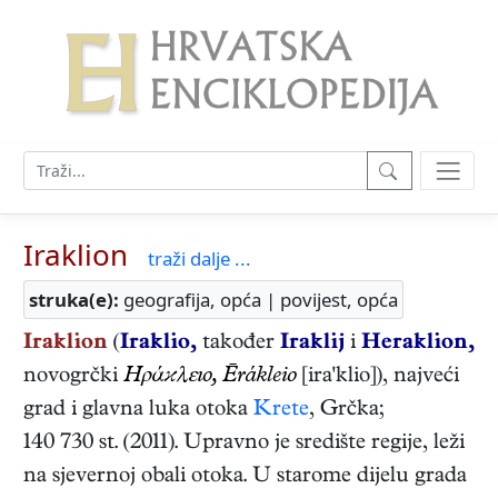
Iraklion
traži dalje ...
struka(e):
geografija, opća | povijest, opća
Iraklion
(
Iraklio,
također
Iraklij
i
Heraklion,
novogrčki
Hράϰλεıο, Ērákleio
[ira'klio]), najveći
grad i glavna luka otoka
Krete
, Grčka;
140 730 st. (2011). Upravno je središte regije, leži
na sjevernoj obali otoka. U starome dijelu grada