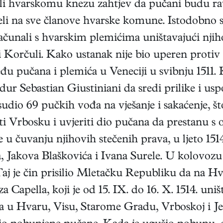
i hvarskomu knezu zahtjev da pučani budu rav
eli na sve članove hvarske komune. Istodobno 
bračunali s hvarskim plemićima uništavajući njih
i Korčuli. Kako ustanak nije bio uperen protiv 
đu pučana i plemića u Veneciji u svibnju 1511.
dur Sebastian Giustiniani da sredi prilike i us
dio 69 pučkih vođa na vješanje i sakaćenje, št
iti Vrbosku i uvjeriti dio pučana da prestanu 
e u čuvanju njihovih stečenih prava, u ljeto 1
Jakova Blaškovića i Ivana Surele. U kolovozu 1
Taj je čin prisilio Mletačku Republiku da na Hva
Capella, koji je od 15. IX. do 16. X. 1514. un
a u Hvaru, Visu, Starome Gradu, Vrboskoj i J