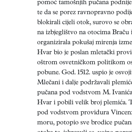
pomoć tamošnjih pučana podnijel
te da se porez ravnopravno podij
blokirali cijeli otok, surovo se o
na izbjeglištvo na otocima Braču 
organizirala pokušaj mirenja izme
Hvar bio je poslan mletački provi
oštrom osvetničkom politikom osu
pobune. God. 1512. uspio je osvoj
Mlečani i dalje podržavali plemić
pučana pod vodstvom M. Ivanića, 
Hvar i pobili velik broj plemića. 
pod vodstvom providura Vincenza 
moru, potopio sve brodice pučan