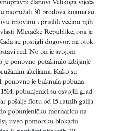
nopravni članovi Velikoga vijeća
su naoružali 30 brodova kojima su
ovu imovinu i prisilili većinu njih
vlasti Mletačke Republike, ona je
 Kada su postigli dogovor, na otok
postavi red. No on je svojom
o je ponovno potaknulo izbijanje
s oružanim akcijama. Kako su
514. ponovno je buknula pobuna
514. pobunjenici su osvojili grad
r pošalje flotu od 15 ratnih galija
ištio pobunjeničku mornaricu na
elsi, uveo pomorsku blokadu