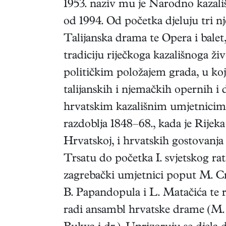
1953. naziv mu je Narodno kazališ
od 1994. Od početka djeluju tri n
Talijanska drama te Opera i balet,
tradiciju riječkoga kazališnoga ži
političkim položajem grada, u ko
talijanskih i njemačkih opernih i
hrvatskim kazališnim umjetnici
razdoblja 1848–68., kada je Rijek
Hrvatskoj, i hrvatskih gostovanja
Trsatu do početka I. svjetskog rat
zagrebački umjetnici poput M. Crn
B. Papandopula i L. Matačića te r
radi ansambl hrvatske drame (M. Sa