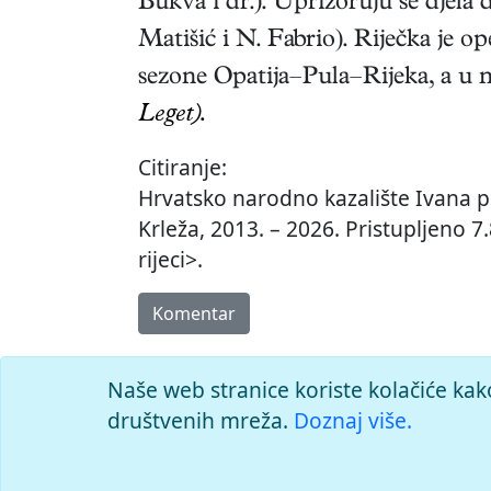
Bukva i dr.). Uprizoruju se djela 
Matišić i N. Fabrio). Riječka je o
sezone Opatija–Pula–Rijeka, a u n
Leget).
Citiranje:
Hrvatsko narodno kazalište Ivana pl.
Krleža, 2013. – 2026. Pristupljeno 7
rijeci>.
Komentar
Naše web stranice koriste kolačiće kak
društvenih mreža.
Doznaj više.