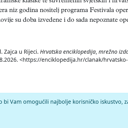
dramske klasike te suvremenih svjetskih i hrvat
pera niz godina nositelj programa Festivala oper
ovije su doba izvedene i do sada nepoznate oper
 Zajca u Rijeci.
Hrvatska enciklopedija
,
mrežno izda
.8.2026. <https://enciklopedija.hr/clanak/hrvatsko
o bi Vam omogućili najbolje korisničko iskustvo, z
© 2026.
Leksikografski zavod
Miroslav Krleža