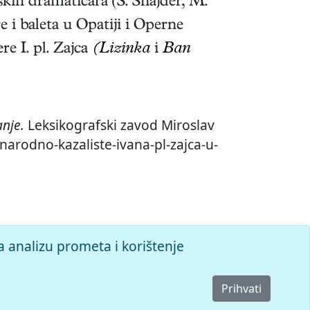
skih dramatičara (S. Šnajder, M.
e i baleta u Opatiji i Operne
e I. pl. Zajca
(Lizinka
i
Ban
nje.
Leksikografski zavod Miroslav
-narodno-kazaliste-ivana-pl-zajca-u-
a analizu prometa i korištenje
Prihvati