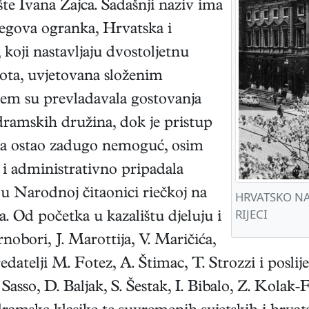
te Ivana Zajca. Sadašnji naziv ima
jegova ogranka, Hrvatska i
 koji nastavljaju dvostoljetnu
vota, uvjetovana složenim
jem su prevladavala gostovanja
 dramskih družina, dok je pristup
ma ostao zadugo nemoguć, osim
a i administrativno pripadala
 u Narodnoj čitaonici riečkoj na
HRVATSKO NA
RIJECI
a. Od početka u kazalištu djeluju i
obori, J. Marottija, V. Maričića,
edatelji M. Fotez, A. Štimac, T. Strozzi i posli
sso, D. Baljak, S. Šestak, I. Bibalo, Z. Kolak-F