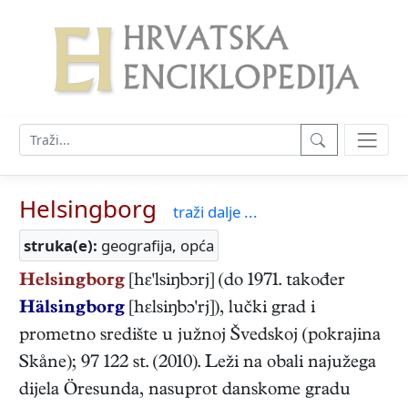
Helsingborg
traži dalje ...
struka(e):
geografija, opća
Helsingborg
[hε'lsiŋbɔrj] (do 1971. također
Hälsingborg
[hεlsiŋbɔ'rj]), lučki grad i
prometno središte u južnoj Švedskoj (pokrajina
Skåne); 97 122 st. (2010). Leži na obali najužega
dijela Öresunda, nasuprot danskome gradu