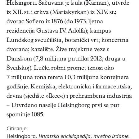
Helsingøru. Sačuvana je kula (Kärnan), utvrde
iz XII. st. i crkva (Mariakyrkan) iz XIV. st.;
dvorac Sofiero iz 1876 (do 1973. ljetna
rezidencija Gustava IV. Adolfa); kampus
Lundskog sveučilišta, botanički vrt; koncertna
dvorana; kazalište. Žive trajektne veze s
Danskom (7,8 milijuna putnika 2012; druga u
Švedskoj). Lučki robni promet iznosi oko
7 milijuna tona tereta i 0,3 milijuna kontejnera
godišnje. Kemijska, elektronička i farmaceutska,
drvna (sjedište »Ikee«) i prehrambena industrija
– Utvrđeno naselje Helsingborg prvi se put
spominje 1085.
Citiranje:
Helsingborg.
Hrvatska enciklopedija
,
mrežno izdanje.