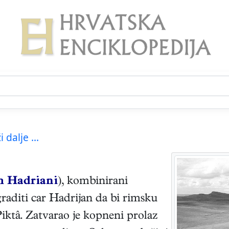
i dalje ...
m Hadriani
), kombinirani
graditi car Hadrijan da bi rimsku
Piktâ. Zatvarao je kopneni prolaz