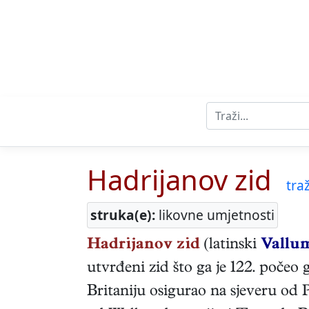
Hadrijanov zid
traž
struka(e):
likovne umjetnosti
Hadrijanov zid
(latinski
Vallu
utvrđeni zid što ga je 122. počeo 
Britaniju osigurao na sjeveru od 