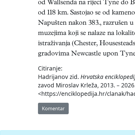
od Wallsenda na rijeci Tyne do B
od 118 km. Sastojao se od kamenoga
Napušten nakon 383., razrušen u V
muzejima koji se nalaze na lokali
istraživanja (Chester, Housestead
gradovima Newcastle upon Tyne i
Citiranje:
Hadrijanov zid.
Hrvatska enciklopedi
zavod Miroslav Krleža, 2013. – 2026.
<https://enciklopedija.hr/clanak/ha
Komentar