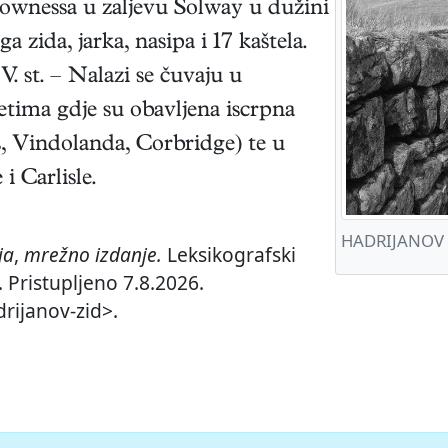
ownessa u zaljevu Solway u dužini
 zida, jarka, nasipa i 17 kaštela.
. st. – Nalazi se čuvaju u
tetima gdje su obavljena iscrpna
s, Vindolanda, Corbridge) te u
 Carlisle.
HADRIJANOV Z
ja
,
mrežno izdanje.
Leksikografski
 Pristupljeno 7.8.2026.
drijanov-zid>.