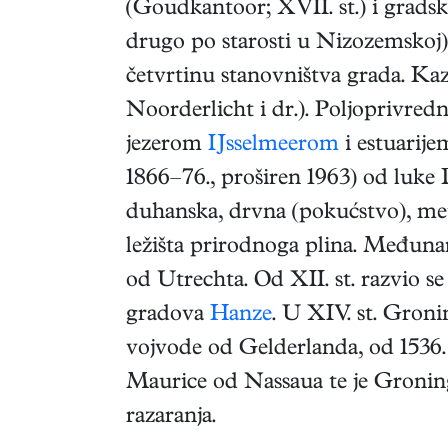
(Goudkantoor; XVII. st.) i gradska
drugo po starosti u Nizozemskoj),
četvrtinu stanovništva grada. Kaz
Noorderlicht i dr.). Poljoprivredn
jezerom
IJsselmeerom
i estuarij
1866–76., proširen 1963) od luke 
duhanska, drvna (pokućstvo), metal
ležišta prirodnoga plina. Međunar
od Utrechta. Od XII. st. razvio se
gradova
Hanze
. U XIV. st. Groni
vojvode od Gelderlanda, od 1536.
Maurice od Nassaua te je Groning
razaranja.