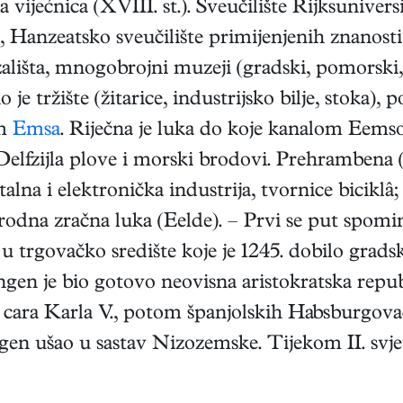
 vijećnica (XVIII. st.). Sveučilište Rijksuniver
 Hanzeatsko sveučilište primijenjenih znanosti
ališta, mnogobrojni muzeji (gradski, pomorski, s
o je tržište (žitarice, industrijsko bilje, stok
em
Emsa
. Riječna je luka do koje kanalom Eems
Delfzijla plove i morski brodovi. Prehrambena (
na i elektronička industrija, tvornice biciklâ; 
odna zračna luka (Eelde). – Prvi se put spomin
 u trgovačko središte koje je 1245. dobilo grads
ngen je bio gotovo neovisna aristokratska republ
 cara Karla V., potom španjolskih Habsburgovac
en ušao u sastav Nizozemske. Tijekom II. svjet