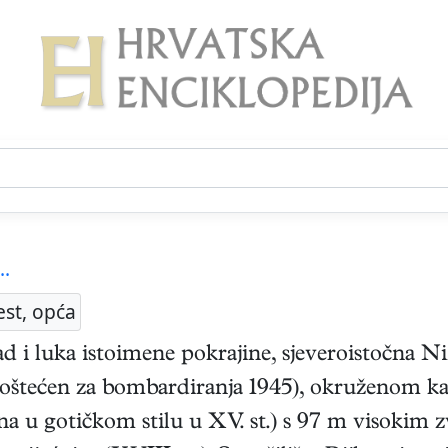
..
est, opća
rad i luka istoimene pokrajine, sjeveroistočna N
 oštećen za bombardiranja 1945), okruženom kan
ena u gotičkom stilu u XV. st.) s 97 m visokim 