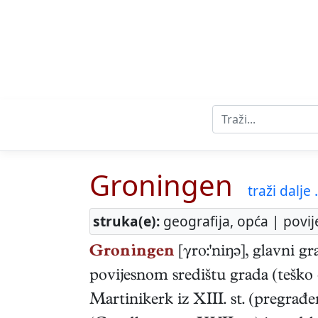
Groningen
traži dalje .
struka(e):
geografija, opća | povij
Groningen
[γro:'niŋə], glavni g
povijesnom središtu grada (teško
Martinikerk iz XIII. st. (pregrađ