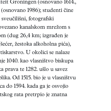
siteit Groningen (osnovano 1614.,
 (osnovano 1986); studenti čine
veučilišni, fotografski
a), povezano kanalskom mrežom s
om (dug 26,4 km; izgrađen je
šećer, žestoka alkoholna pića),
tiskarstvo. U okolici se nalaze
je 1040. kao vlasništvo biskupa
ka prava te 1282. ušlo u savez
ika. Od 1515. bio je u vlasništvu
a do 1594. kada ga je osvojio
skog rata pretrpio je znatna