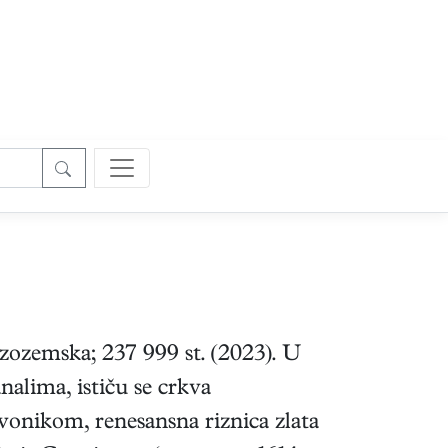
izozemska; 237 999 st. (2023). U
alima, ističu se crkva
zvonikom, renesansna riznica zlata