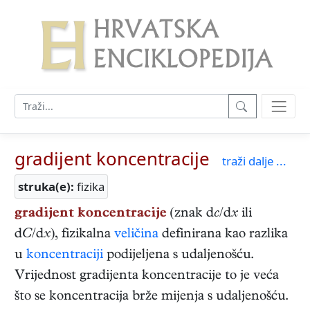
gradijent koncentracije
traži dalje ...
struka(e):
fizika
gradijent koncentracije
(znak d
c
/d
x
ili
d
C
/d
x
), fizikalna
veličina
definirana kao razlika
u
koncentraciji
podijeljena s udaljenošću.
Vrijednost gradijenta koncentracije to je veća
što se koncentracija brže mijenja s udaljenošću.