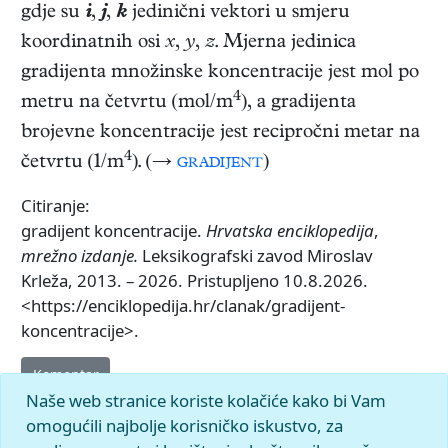
gdje su
i
,
j
,
k
jedinični vektori u smjeru
koordinatnih osi
x
,
y
,
z
. Mjerna jedinica
gradijenta množinske koncentracije jest mol po
4
metru na četvrtu (mol/m
), a gradijenta
brojevne koncentracije jest recipročni metar na
4
četvrtu (1/m
). (→
gradijent
)
Citiranje:
gradijent koncentracije.
Hrvatska enciklopedija
,
mrežno izdanje.
Leksikografski zavod Miroslav
Krleža, 2013. – 2026. Pristupljeno 10.8.2026.
<https://enciklopedija.hr/clanak/gradijent-
koncentracije>.
Komentar
Naše web stranice koriste kolačiće kako bi Vam
omogućili najbolje korisničko iskustvo, za