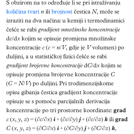
S obzirom na to određuje li se pri istraživanju
količina tvari
n
ili
brojnost
čestica
N
, može se
izraziti na dva načina: u kemiji i termodinamici
češće se rabi
gradijent množinske koncentracije
d
c
/d
x
kojim se opisuje promjena množinske
koncentracije
c
(
c
=
n
/
V
, gdje je
V
volumen) po
duljini, a u statističkoj fizici češće se rabi
gradijent brojevne koncentracije
d
C
/d
x
kojim se
opisuje promjena brojevne koncentracije
C
(
C
=
N
/
V
) po duljini. Pri trodimenzijskome
opisu gibanja čestica gradijent koncentracije
opisuje se s pomoću parcijalnih derivacija
koncentracije po tri prostorne koordinate:
grad
c
(
x
,
y
,
z
) = (∂
c
/∂
x
)
i
+ (∂
c
/∂
y
)
j
+ (∂
c
/∂
z
)
k
ili
grad
C
(
x
,
y
,
z
) = (∂
C
/∂
x
)
i
+ (∂
C
/∂
y
)
j
+ (∂
C
/∂
z
)
k
,