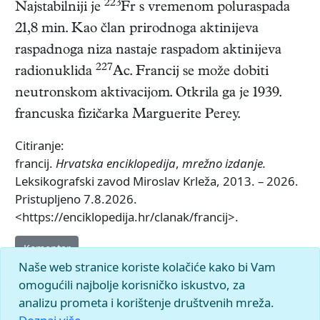
223
Najstabilniji je
Fr s vremenom poluraspada
21,8 min. Kao član prirodnoga aktinijeva
raspadnoga niza nastaje raspadom aktinijeva
227
radionuklida
Ac. Francij se može dobiti
neutronskom aktivacijom. Otkrila ga je 1939.
francuska fizičarka Marguerite Perey.
Citiranje:
francij.
Hrvatska enciklopedija
,
mrežno izdanje.
Leksikografski zavod Miroslav Krleža, 2013. – 2026.
Pristupljeno 7.8.2026.
<https://enciklopedija.hr/clanak/francij>.
Komentar
Naše web stranice koriste kolačiće kako bi Vam
omogućili najbolje korisničko iskustvo, za
analizu prometa i korištenje društvenih mreža.