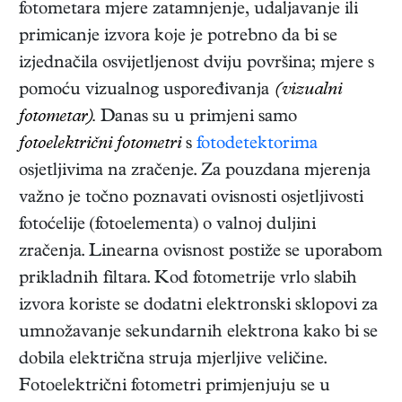
fotometara mjere zatamnjenje, udaljavanje ili
primicanje izvora koje je potrebno da bi se
izjednačila osvijetljenost dviju površina; mjere s
pomoću vizualnog uspoređivanja
(vizualni
fotometar).
Danas su u primjeni samo
fotoelektrični fotometri
s
fotodetektorima
osjetljivima na zračenje. Za pouzdana mjerenja
važno je točno poznavati ovisnosti osjetljivosti
fotoćelije (fotoelementa) o valnoj duljini
zračenja. Linearna ovisnost postiže se uporabom
prikladnih filtara. Kod fotometrije vrlo slabih
izvora koriste se dodatni elektronski sklopovi za
umnožavanje sekundarnih elektrona kako bi se
dobila električna struja mjerljive veličine.
Fotoelektrični fotometri primjenjuju se u