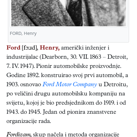
FORD, Henry
Ford
[fɔ:ɹd],
Henry,
američki
inženjer i
industrijalac
(
Dearborn
,
30. VII. 1863
–
Detroit
,
7. IV. 1947
). Pionir automobilske proizvodnje.
Godine 1892. konstruirao svoj prvi automobil, a
1903. osnovao
Ford Motor Company
u Detroitu,
po veličini drugu automobilsku kompaniju na
svijetu, kojoj je bio predsjednikom do 1919. i od
1943. do 1945. Jedan od pionira znanstvene
organizacije rada.
Fordizam,
skup načela i metoda organizacije