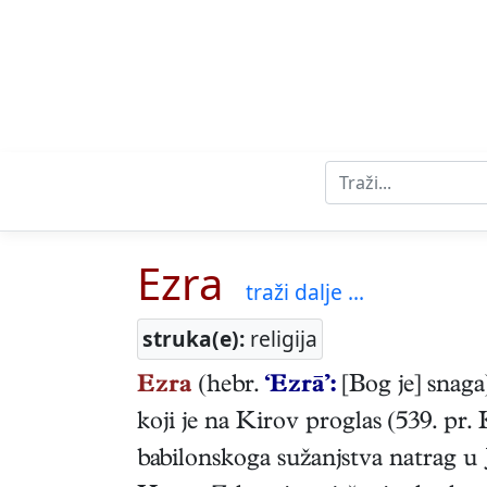
Ezra
traži dalje ...
struka(e):
religija
Ezra
(hebr.
‘Ezrā’:
[Bog je] snaga
koji je na Kirov proglas (539. pr
babilonskoga sužanjstva natrag u