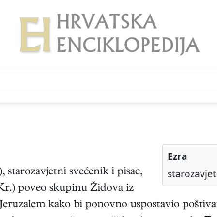
Ezra
),
starozavjetni svećenik i pisac
,
starozavjet
. Kr.) poveo skupinu Židova iz
 Jeruzalem kako bi ponovno uspostavio poštivan