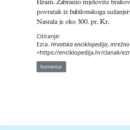
Hram. Zabranio mješovite brakove
povratak iz babilonskoga sužanjst
Nastala je oko 300. pr. Kr.
Citiranje:
Ezra.
Hrvatska enciklopedija
,
mrežno 
<https://enciklopedija.hr/clanak/ez
Komentar