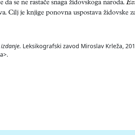
 da se ne rastače snaga židovskoga naroda.
Ez
va. Cilj je knjige ponovna uspostava židovske z
izdanje.
Leksikografski zavod Miroslav Krleža, 2013
ra>.