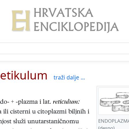
retikulum
traži dalje ...
do- + -plazma i lat.
reticulum:
ili cisterni u citoplazmi biljnih i
ENDOPLAZMATSK
šnjost služi unutarstaničnomu
(desno)