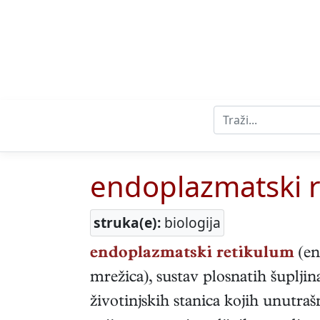
endoplazmatski 
struka(e):
biologija
endoplazmatski retikulum
(en
mrežica), sustav plosnatih šupljina 
životinjskih stanica kojih unutra