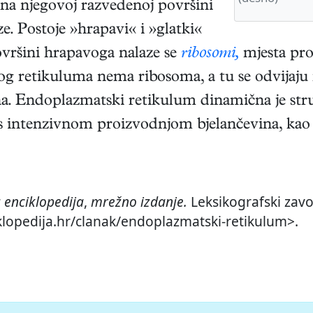
a na njegovoj razvedenoj površini
ze. Postoje »hrapavi« i »glatki«
vršini hrapavoga nalaze se
ribosomi,
mjesta pro
g retikuluma nema ribosoma, a tu se odvijaju 
lina. Endoplazmatski retikulum dinamična je st
zi s intenzivnom proizvodnjom bjelančevina, ka
 enciklopedija
,
mrežno izdanje.
Leksikografski zavo
iklopedija.hr/clanak/endoplazmatski-retikulum>.