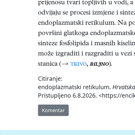
prijenosu tvari topljivih u vodi, 
odvijaju se procesi izmjene i sinte
endoplazmatski retikulum. Na po
površini glatkoga endoplazmatsko
sinteze fosfolipida i masnih kise
može izgraditi i razgraditi u ve
stanica (→
tkivo
,
biljno
).
Citiranje:
endoplazmatski retikulum.
Hrvatska
Pristupljeno 6.8.2026. <https://enc
Komentar