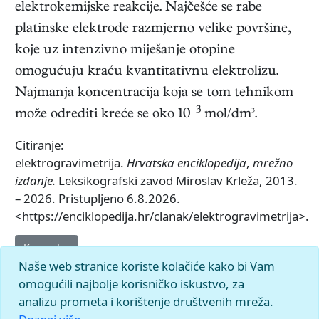
elektrokemijske reakcije. Najčešće se rabe
platinske elektrode razmjerno velike površine,
koje uz intenzivno miješanje otopine
omogućuju kraću kvantitativnu elektrolizu.
Najmanja koncentracija koja se tom tehnikom
–3
može odrediti kreće se oko 10
mol/dm³.
Citiranje:
elektrogravimetrija.
Hrvatska enciklopedija
,
mrežno
izdanje.
Leksikografski zavod Miroslav Krleža, 2013.
– 2026. Pristupljeno 6.8.2026.
<https://enciklopedija.hr/clanak/elektrogravimetrija>.
Komentar
Naše web stranice koriste kolačiće kako bi Vam
omogućili najbolje korisničko iskustvo, za
analizu prometa i korištenje društvenih mreža.