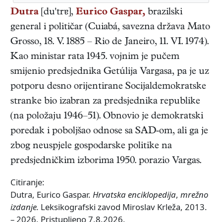
Dutra
[du'trɐ],
Eurico Gaspar,
brazilski
general i političar
(
Cuiabá, savezna država Mato
Grosso
,
18. V. 1885
–
Rio de Janeiro
,
11. VI. 1974
).
Kao ministar rata 1945. vojnim je pučem
smijenio predsjednika Getúlija Vargasa, pa je uz
potporu desno orijentirane Socijaldemokratske
stranke bio izabran za predsjednika republike
(na položaju 1946–51). Obnovio je demokratski
poredak i poboljšao odnose sa SAD-om, ali ga je
zbog neuspjele gospodarske politike na
predsjedničkim izborima 1950. porazio Vargas.
Citiranje:
Dutra, Eurico Gaspar.
Hrvatska enciklopedija
,
mrežno
izdanje.
Leksikografski zavod Miroslav Krleža, 2013.
– 2026. Pristupljeno 7.8.2026.