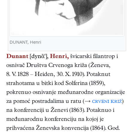
DUNANT, Henri
Dunant
[dynᾶ'],
Henri,
švicarski
filantrop i
osnivač Društva Crvenoga križa
(
Ženeva
,
8. V. 1828
–
Heiden
,
30. X. 1910
). Potaknut
strahotama u bitki kod Solferina (1859),
pokrenuo osnivanje međunarodne organizacije
za pomoć postradalima u ratu (→
crveni križ
)
na konferenciji u Ženevi (1863). Potaknuo i
međunarodnu konferenciju na kojoj je
prihvaćena Ženevska konvencija (1864). God.