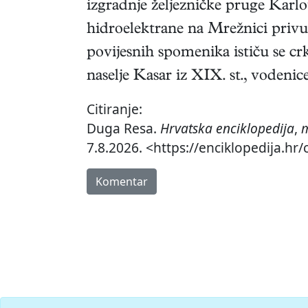
izgradnje željezničke pruge Karlo
hidroelektrane na Mrežnici privuk
povijesnih spomenika ističu se cr
naselje Kasar iz XIX. st., vodenic
Citiranje:
Duga Resa.
Hrvatska enciklopedija
,
m
7.8.2026. <https://enciklopedija.hr
Komentar