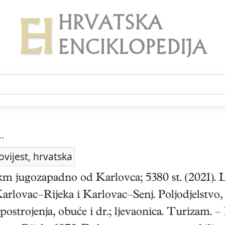
..
ovijest, hrvatska
 km jugozapadno od Karlovca; 5380 st. (2021). L
arlovac–Rijeka i Karlovac–Senj. Poljodjelstvo, 
ostrojenja, obuće i dr.; ljevaonica. Turizam. – 