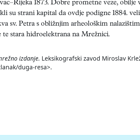
vac–Rijeka 1873. Dobre prometne veze, obilje 
li su strani kapital da ovdje podigne 1884. ve
kva sv. Petra s obližnjim arheološkim nalazišti
e te stara hidroelektrana na Mrežnici.
režno izdanje.
Leksikografski zavod Miroslav Krlež
/clanak/duga-resa>.