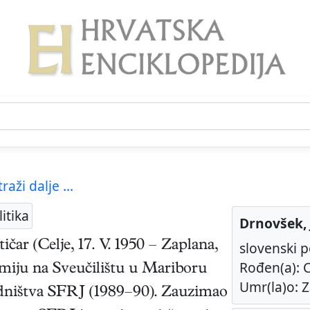
traži dalje ...
itika
Drnovšek, 
tičar
(
Celje
,
17. V. 1950
–
Zaplana
,
slovenski p
Rođen(a): C
omiju na Sveučilištu u Mariboru
Umr(la)o: Z
jedništva SFRJ (1989–90). Zauzimao