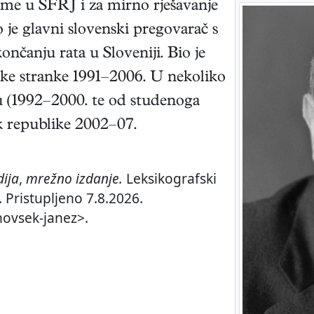
orme u SFRJ i za mirno rješavanje
o je glavni slovenski pregovarač s
nčanju rata u Sloveniji. Bio je
ke stranke 1991–2006. U nekoliko
u (1992–2000. te od studenoga
k republike 2002–07.
dija
,
mrežno izdanje.
Leksikografski
 Pristupljeno 7.8.2026.
novsek-janez>.