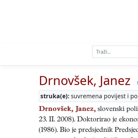
Drnovšek, Janez
struka(e):
suvremena povijest i pol
Drnovšek, Janez,
slovenski
poli
23. II. 2008
). Doktorirao je ekon
(1986). Bio je predsjednik Preds