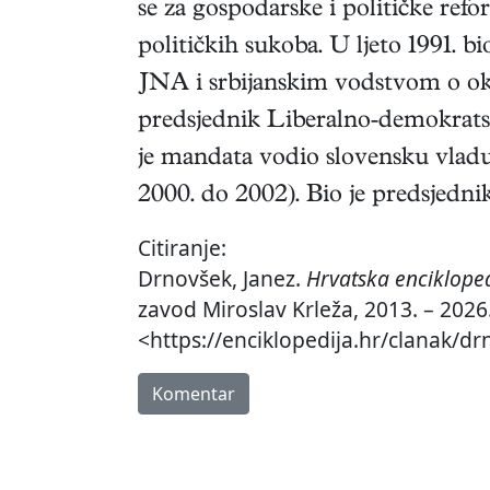
se za gospodarske i političke ref
političkih sukoba. U ljeto 1991. bi
JNA i srbijanskim vodstvom o oko
predsjednik Liberalno-demokrats
je mandata vodio slovensku vlad
2000. do 2002). Bio je predsjedni
Citiranje:
Drnovšek, Janez.
Hrvatska enciklope
zavod Miroslav Krleža, 2013. – 2026.
<https://enciklopedija.hr/clanak/dr
Komentar