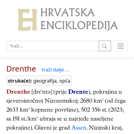
Drenthe
traži dalje ...
struka(e):
geografija, opća
Drenthe
[drε'ntə] (prije
Drente
), pokrajina u
sjeveroistočnoj Nizozemskoj; 2680 km² (od čega
2633 km² kopnene površine), 502 356 st. (2023;
sa 191 st./km² ubraja se u najrjeđe naseljene
pokrajine). Glavni je grad
Assen
. Nizinski kraj,