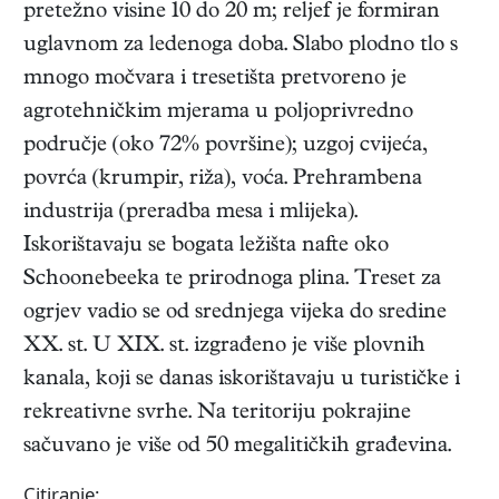
pretežno visine 10 do 20 m; reljef je formiran
uglavnom za ledenoga doba. Slabo plodno tlo s
mnogo močvara i tresetišta pretvoreno je
agrotehničkim mjerama u poljoprivredno
područje (oko 72% površine); uzgoj cvijeća,
povrća (krumpir, riža), voća. Prehrambena
industrija (preradba mesa i mlijeka).
Iskorištavaju se bogata ležišta nafte oko
Schoonebeeka te prirodnoga plina. Treset za
ogrjev vadio se od srednjega vijeka do sredine
XX. st. U XIX. st. izgrađeno je više plovnih
kanala, koji se danas iskorištavaju u turističke i
rekreativne svrhe. Na teritoriju pokrajine
sačuvano je više od 50 megalitičkih građevina.
Citiranje: