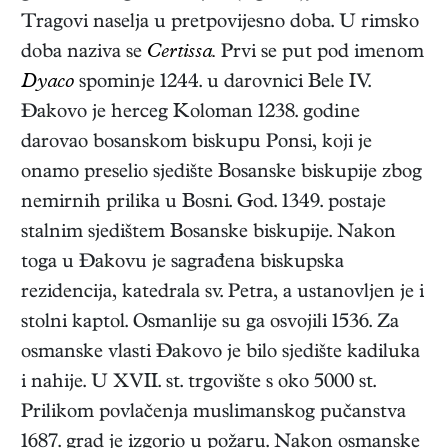
Tragovi naselja u pretpovijesno doba. U rimsko
doba naziva se
Certissa.
Prvi se put pod imenom
Dyaco
spominje 1244. u darovnici Bele IV.
Đakovo je herceg Koloman 1238. godine
darovao bosanskom biskupu Ponsi, koji je
onamo preselio sjedište Bosanske biskupije zbog
nemirnih prilika u Bosni. God. 1349. postaje
stalnim sjedištem Bosanske biskupije. Nakon
toga u Đakovu je sagrađena biskupska
rezidencija, katedrala sv. Petra, a ustanovljen je i
stolni kaptol. Osmanlije su ga osvojili 1536. Za
osmanske vlasti Đakovo je bilo sjedište kadiluka
i nahije. U XVII. st. trgovište s oko 5000 st.
Prilikom povlačenja muslimanskog pučanstva
1687. grad je izgorio u požaru. Nakon osmanske