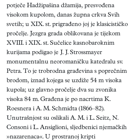
potječe Hadžipašina džamija, presvođena
visokom kupolom, danas župna crkva Svih
svetih; u XIX. st. prigrađeno joj je klasicističko
pročelje. Jezgra grada oblikovana je tijekom
XVIII. i XIX. st. Sučelice kasnobaroknim
kurijama podigao je J. J. Strossmayer
monumentalnu neoromaničku katedralu sv.
Petra. To je trobrodna građevina s poprečnim
brodom, iznad kojega se uzdiže 54 m visoka
kupola; uz glavno pročelje dva su zvonika
visoka 84 m. Građena je po nacrtima K.
Roesnera i A. M. Schmidta (1866–82).
Unutrašnjost su oslikali A. M. i L. Seitz, N.
Consoni i L. Ansiglioni, sljedbenici njemačkih
»nazarenaca«. U prostranoj kripti