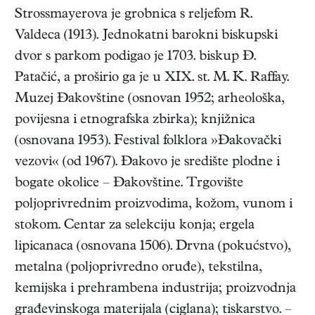
Strossmayerova je grobnica s reljefom R.
Valdeca (1913). Jednokatni barokni biskupski
dvor s parkom podigao je 1703. biskup Đ.
Patačić, a proširio ga je u XIX. st. M. K. Raffay.
Muzej Đakovštine (osnovan 1952; arheološka,
povijesna i etnografska zbirka); knjižnica
(osnovana 1953). Festival folklora »Đakovački
vezovi« (od 1967). Đakovo je središte plodne i
bogate okolice – Đakovštine. Trgovište
poljoprivrednim proizvodima, kožom, vunom i
stokom. Centar za selekciju konja; ergela
lipicanaca (osnovana 1506). Drvna (pokućstvo),
metalna (poljoprivredno oruđe), tekstilna,
kemijska i prehrambena industrija; proizvodnja
građevinskoga materijala (ciglana); tiskarstvo. –