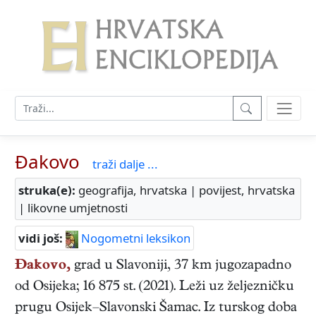
Đakovo
traži dalje ...
struka(e):
geografija, hrvatska | povijest, hrvatska
| likovne umjetnosti
vidi još:
Nogometni leksikon
Đakovo,
grad u Slavoniji, 37 km jugozapadno
od Osijeka; 16 875 st. (2021). Leži uz željezničku
prugu Osijek–Slavonski Šamac. Iz turskog doba