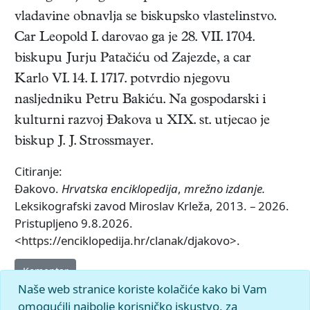
vladavine obnavlja se biskupsko vlastelinstvo.
Car Leopold I. darovao ga je 28. VII. 1704.
biskupu Jurju Patačiću od Zajezde, a car
Karlo VI. 14. I. 1717. potvrdio njegovu
nasljedniku Petru Bakiću. Na gospodarski i
kulturni razvoj Đakova u XIX. st. utjecao je
biskup J. J. Strossmayer.
Citiranje:
Đakovo.
Hrvatska enciklopedija
,
mrežno izdanje.
Leksikografski zavod Miroslav Krleža, 2013. – 2026.
Pristupljeno 9.8.2026.
<https://enciklopedija.hr/clanak/djakovo>.
Komentar
Naše web stranice koriste kolačiće kako bi Vam
omogućili najbolje korisničko iskustvo, za