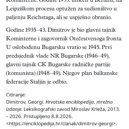
Kominterne. Godine 1933. uhićen u Berlinu, na
Leipziškom procesu optužen za sudioništvo u
paljenju Reichstaga, ali se uspješno obranio.
Godine 1935–43. Dimitrov je bio glavni tajnik
Kominterne i zagovornik Otečestvenoga fronta.
U oslobođenu Bugarsku vratio se 1945. Prvi
predsjednik vlade NR Bugarske (1946–49),
glavni tajnik CK Bugarske radničke partije
(komunista) (1948–49). Njegov plan balkanske
federacije Staljin je odbio.
Citiranje:
Dimitrov, Georgi.
Hrvatska enciklopedija
,
mrežno
izdanje.
Leksikografski zavod Miroslav Krleža, 2013.
– 2026. Pristupljeno 8.8.2026.
<https://enciklopedija.hr/clanak/dimitrov-georgi>.