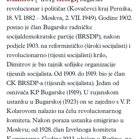
Dimitrov
[~tro'f],
Georgi,
bugarski
revolucionar i političar
(
Kovačevci kraj Pernika
,
18. VI. 1882
–
Moskva
,
2. VII. 1949
). Godine 1902.
postao je član Bugarske radničke
socijaldemokratske partije (BRSDP); nakon
podjele 1903. na reformističko (široki socijalisti) i
revolucionarno (tijesni socijalisti) krilo,
Dimitrov je bio tajnik sofijske organizacije
tijesnih socijalista. Od 1909. do 1919. bio je član
CK BRSDP-a (tijesnih socijalista). Jedan od
osnivača KP Bugarske (1919). U rujanskom
ustanku u Bugarskoj (1923) on se zajedno s V. P.
Kolarovom nalazio na čelu revolucionarnog
komiteta. Nakon poraza ustanka emigrirao u
Moskvu; od 1928. član Izvršnoga komiteta