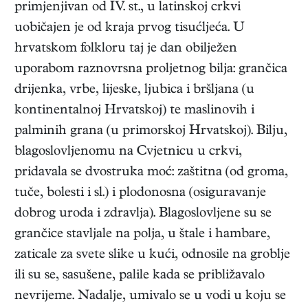
primjenjivan od IV. st., u latinskoj crkvi
uobičajen je od kraja prvog tisućljeća. U
hrvatskom folkloru taj je dan obilježen
uporabom raznovrsna proljetnog bilja: grančica
drijenka, vrbe, lijeske, ljubica i bršljana (u
kontinentalnoj Hrvatskoj) te maslinovih i
palminih grana (u primorskoj Hrvatskoj). Bilju,
blagoslovljenomu na Cvjetnicu u crkvi,
pridavala se dvostruka moć: zaštitna (od groma,
tuče, bolesti i sl.) i plodonosna (osiguravanje
dobrog uroda i zdravlja). Blagoslovljene su se
grančice stavljale na polja, u štale i hambare,
zaticale za svete slike u kući, odnosile na groblje
ili su se, sasušene, palile kada se približavalo
nevrijeme. Nadalje, umivalo se u vodi u koju se