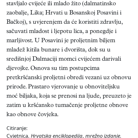
stavljalo cvijeće ili mlado žito (dalmatinsko
zaobalje, Lika; Hrvati u Bosanskoj Posavini i
Bačkoj), s uvjerenjem da će koristiti zdravlju,
sačuvati mladost i ljepotu lica, a ponegdje i
marljivost. U Posavini je proljetnim biljem
mladež kitila bunare i dvorišta, dok su u
središnjoj Dalmaciji momci cvijećem darivali
djevojke. Osnova su tim postupcima
pretkršćanski proljetni obredi vezani uz obnovu
prirode. Prastaro vjerovanje u obnoviteljsku
moć biljaka, koja se prenosi na ljude, preuzeto je
zatim u kršćansko tumačenje proljetne obnove
kao obnove čovjeka.
Citiranje:
Cvjetnica.
Hrvatska enciklopedija
,
mrežno izdanje.