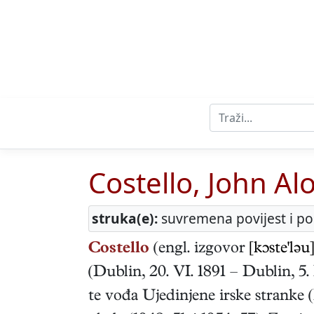
Costello, John Al
struka(e):
suvremena povijest i pol
Costello
(engl. izgovor
[kɔste'ləu]
(
Dublin
,
20. VI. 1891
–
Dublin
,
5.
te vođa Ujedinjene irske stranke 