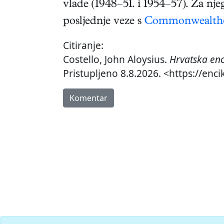
vlade (1948–51. i 1954–57). Za nje
posljednje veze s
Commonwealt
Citiranje:
Costello, John Aloysius.
Hrvatska enc
Pristupljeno 8.8.2026. <https://enci
Komentar