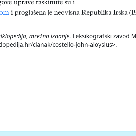
gove uprave raskinute su i
hom
i proglašena je neovisna Republika Irska (1
iklopedija
,
mrežno izdanje.
Leksikografski zavod Mi
klopedija.hr/clanak/costello-john-aloysius>.