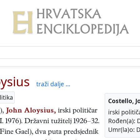
oysius
traži dalje ...
itika
Costello, 
),
John Aloysius,
irski
političar
irski politič
Rođen(a): D
 I. 1976
). Državni tužitelj 1926–32.
Umr(la)o: D
(Fine Gael), dva puta predsjednik