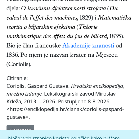
djela:
O izračunu djelotvornosti strojeva
(
Du
calcul de l’effet des machines,
1829)
i
Matematička
teorija o biljarskim efektima
(
Théorie
mathématique des effets du jeu de billard,
1835)
.
Bio je član francuske
Akademije znanosti
od
1836. Po njem je nazvan krater na Mjesecu
(Coriolis).
Citiranje:
Coriolis, Gaspard Gustave.
Hrvatska enciklopedija
,
mrežno izdanje.
Leksikografski zavod Miroslav
Krleža, 2013. – 2026. Pristupljeno 8.8.2026.
<https://enciklopedija.hr/clanak/coriolis-gaspard-
gustave>.
Komentar
Naše web stranice koriste kolačiće kako bi Vam