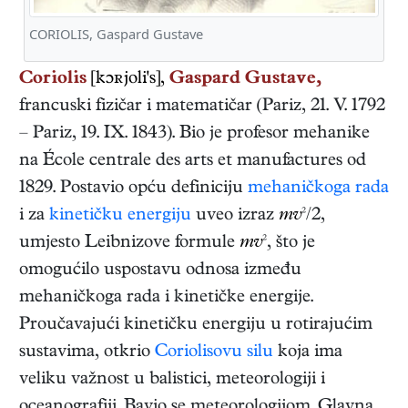
CORIOLIS, Gaspard Gustave
Coriolis
[kɔʀjoli's],
Gaspard Gustave,
francuski
fizičar i matematičar
(
Pariz
,
21. V. 1792
–
Pariz
,
19. IX. 1843
). Bio je profesor mehanike
na École centrale des arts et manufactures od
1829. Postavio opću definiciju
mehaničkoga rada
i za
kinetičku energiju
uveo izraz
mv
²/2,
umjesto Leibnizove formule
mv
², što je
omogućilo uspostavu odnosa između
mehaničkoga rada i kinetičke energije.
Proučavajući kinetičku energiju u rotirajućim
sustavima, otkrio
Coriolisovu silu
koja ima
veliku važnost u balistici, meteorologiji i
oceanografiji. Bavio se meteorologijom. Glavna