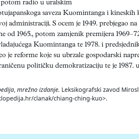
, potom radio u uralskim
tujapanskoga saveza Kuomintanga i kineskih k
voj administraciji. S ocem je 1949. prebjegao n
ne od 1965., potom zamjenik premijera 1969–7
vladajućega Kuomintanga te 1978. i predsjednik
eo je reforme koje su ubrzale gospodarski napre
raničenu političku demokratizaciju te je 1987. 
pedija
,
mrežno izdanje.
Leksikografski zavod Mirosla
iklopedija.hr/clanak/chiang-ching-kuo>.