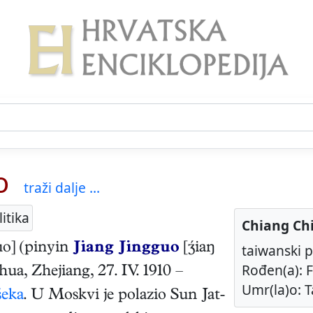
o
traži dalje ...
itika
Chiang Ch
uo] (pinyin
Jiang Jingguo
[iaŋ
taiwanski p
Rođen(a): F
hua, Zhejiang
,
27. IV. 1910
–
Umr(la)o: Ta
šeka
. U Moskvi je polazio Sun Jat-