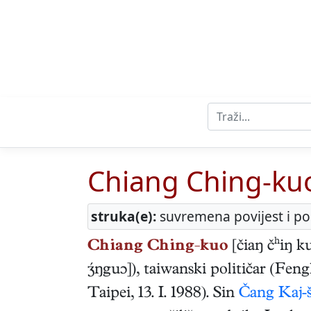
Chiang Ching-ku
struka(e):
suvremena povijest i pol
Chiang Ching-kuo
[čiaŋ čʰiŋ k
ŋguɔ]),
taiwanski
političar
(
Feng
Taipei
,
13. I. 1988
). Sin
Čang Kaj-