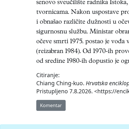
senovo sveučilište radnika Istoka
tvornicama. Nakon uspostave pro
i obnašao različite dužnosti u oče
sigurnosnu službu. Ministar obra
očeve smrti 1975. postao je vođa 
(reizabran 1984). Od 1970-ih prov
od sredine 1980-ih dopustio je og
Citiranje:
Chiang Ching-kuo.
Hrvatska enciklo
Pristupljeno 7.8.2026. <https://enc
Komentar