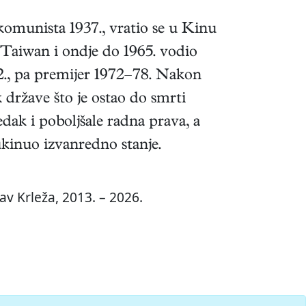
omunista 1937., vratio se u Kinu
a Taiwan i ondje do 1965. vodio
2., pa premijer 1972–78. Nakon
 države što je ostao do smrti
dak i poboljšale radna prava, a
ukinuo izvanredno stanje.
v Krleža, 2013. – 2026.