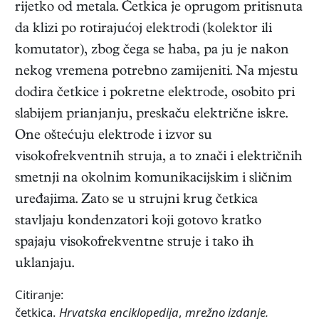
rijetko od metala. Četkica je oprugom pritisnuta
da klizi po rotirajućoj elektrodi (kolektor ili
komutator), zbog čega se haba, pa ju je nakon
nekog vremena potrebno zamijeniti. Na mjestu
dodira četkice i pokretne elektrode, osobito pri
slabijem prianjanju, preskaču električne iskre.
One oštećuju elektrode i izvor su
visokofrekventnih struja, a to znači i električnih
smetnji na okolnim komunikacijskim i sličnim
uređajima. Zato se u strujni krug četkica
stavljaju kondenzatori koji gotovo kratko
spajaju visokofrekventne struje i tako ih
uklanjaju.
Citiranje:
četkica.
Hrvatska enciklopedija
,
mrežno izdanje.