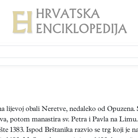
 lijevoj obali Neretve, nedaleko od Opuzena. S
, potom manastira sv. Petra i Pavla na Limu. O
šte 1383. Ispod Brštanika razvio se trg koji je