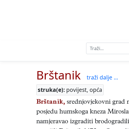
Brštanik
traži dalje ...
struka(e):
povijest, opća
Brštanik,
srednjovjekovni grad na
posjedu humskoga kneza Miroslava
namjeravao izgraditi brodogradili