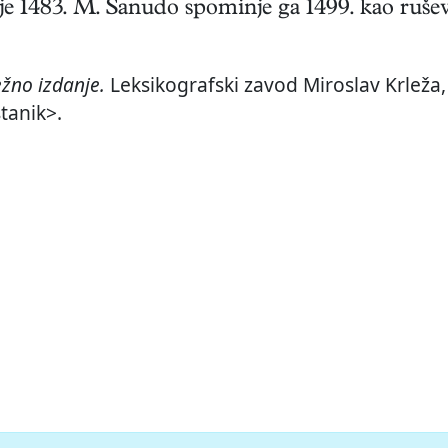
ije 1483. M. Sanudo spominje ga 1499. kao ruše
žno izdanje.
Leksikografski zavod Miroslav Krleža, 
tanik>.