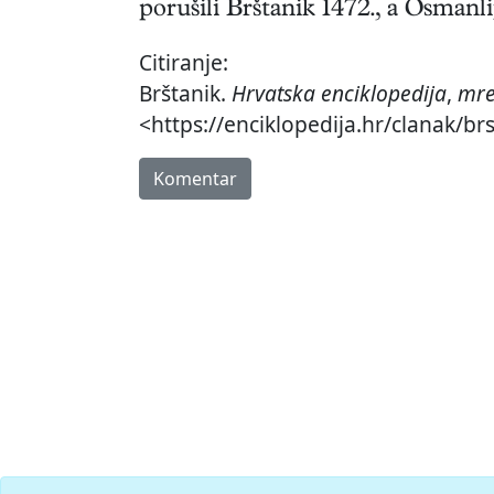
porušili Brštanik 1472., a Osmanl
Citiranje:
Brštanik.
Hrvatska enciklopedija
,
mre
<https://enciklopedija.hr/clanak/brs
Komentar