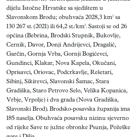
dijelu Istočne Hrvatske sa sjedištem u
Slavonskom Brodu; obuhvaća 2028,3 km² sa
130 267 st. (2021) ili 64,2 st./km². Sastoji se od 26
općina (Bebrina, Brodski Stupnik, Bukovlje,
Cernik, Davor, Donji Andrijevci, Dragalić,
Garčin, Gornja Vrba, Gornji Bogićevci,
Gundinci, Klakar, Nova Kapela, Okučani,
Oprisavci, Oriovac, Podcrkavlje, Rešetari,
Sibinj, Sikirevci, Slavonski Šamac, Stara
Gradiška, Staro Petrovo Selo, Velika Kopanica,
Vrbje, Vrpolje) i dva grada (Nova Gradiška,
Slavonski Brod). Brodsko-posavska županija ima
185 naselja. Obuhvaća posavsku nizinu sjeverno
od rijeke Save te južne obronke Psunja, Požeške