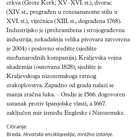
crkva (Grote Kerk; XV–XVI. st.), dvorac
(XIV. st., pregrađen u renesansnome stilu u
XVI. st.), vijećnica (XIII. st., dograđena 1768).
Industrijsko je (prehrambena i strojograđevna
industrija; nekadašnja velika pivovara zatvorena
je 2004) i poslovno središte (sjedište
međunarodnih kompanija). Kraljevska vojna
akademija (osnovana 1828); sjedište je
Kraljevskoga nizozemskoga ratnog
zrakoplovstva. Zapadno od grada nalazi se
manja zračna luka. – Ondje je 1566. dogovoren
ustanak protiv španjolske vlasti, a 1667.
zaključen mir između Engleske i Nizozemske.
Citiranje:
Breda.
Hrvatska enciklopedija
,
mrežno izdanje.